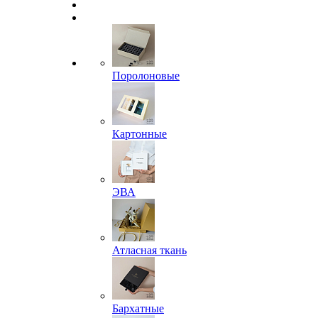
Поролоновые
Картонные
ЭВА
Атласная ткань
Бархатные