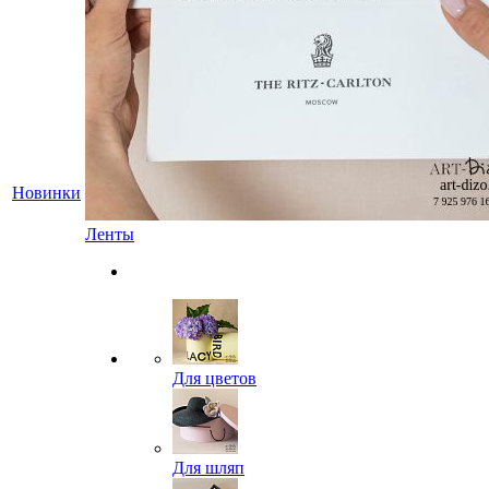
Новинки
Ленты
Для цветов
Для шляп