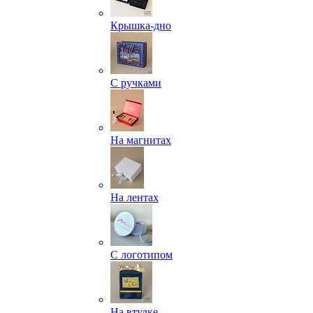
Крышка-дно
С ручками
На магнитах
На лентах
С логотипом
На втулке