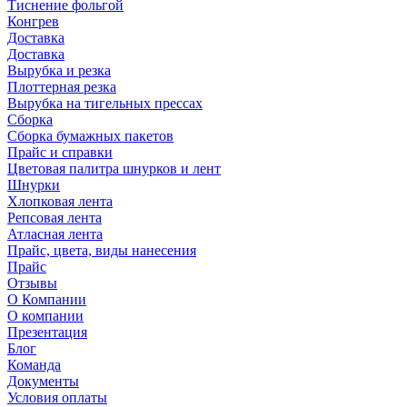
Тиснение фольгой
Конгрев
Доставка
Доставка
Вырубка и резка
Плоттерная резка
Вырубка на тигельных прессах
Сборка
Сборка бумажных пакетов
Прайс и справки
Цветовая палитра шнурков и лент
Шнурки
Хлопковая лента
Репсовая лента
Атласная лента
Прайс, цвета, виды нанесения
Прайс
Отзывы
О Компании
О компании
Презентация
Блог
Команда
Документы
Условия оплаты