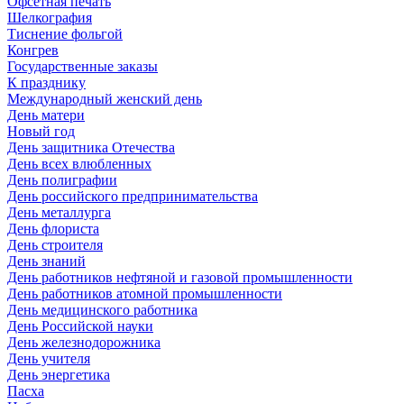
Офсетная печать
Шелкография
Тиснение фольгой
Конгрев
Государственные заказы
К празднику
Международный женский день
День матери
Новый год
День защитника Отечества
День всех влюбленных
День полиграфии
День российского предпринимательства
День металлурга
День флориста
День строителя
День знаний
День работников нефтяной и газовой промышленности
День работников атомной промышленности
День медицинского работника
День Российской науки
День железнодорожника
День учителя
День энергетика
Пасха