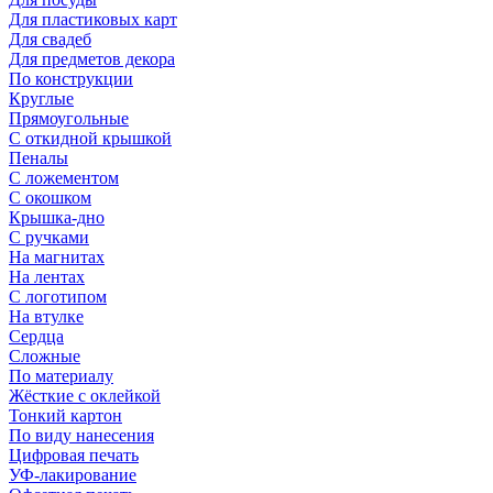
Для пластиковых карт
Для свадеб
Для предметов декора
По конструкции
Круглые
Прямоугольные
С откидной крышкой
Пеналы
С ложементом
С окошком
Крышка-дно
С ручками
На магнитах
На лентах
С логотипом
На втулке
Сердца
Сложные
По материалу
Жёсткие с оклейкой
Тонкий картон
По виду нанесения
Цифровая печать
УФ-лакирование