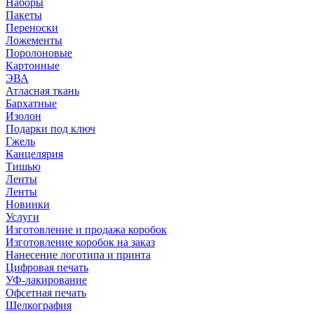
Наборы
Пакеты
Переноски
Ложементы
Поролоновые
Картонные
ЭВА
Атласная ткань
Бархатные
Изолон
Подарки под ключ
Гжель
Канцелярия
Тишью
Ленты
Ленты
Новинки
Услуги
Изготовление и продажа коробок
Изготовление коробок на заказ
Нанесение логотипа и принта
Цифровая печать
УФ-лакирование
Офсетная печать
Шелкография