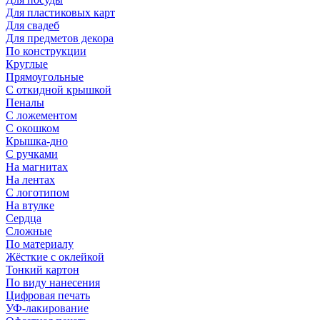
Для пластиковых карт
Для свадеб
Для предметов декора
По конструкции
Круглые
Прямоугольные
С откидной крышкой
Пеналы
С ложементом
С окошком
Крышка-дно
С ручками
На магнитах
На лентах
С логотипом
На втулке
Сердца
Сложные
По материалу
Жёсткие с оклейкой
Тонкий картон
По виду нанесения
Цифровая печать
УФ-лакирование