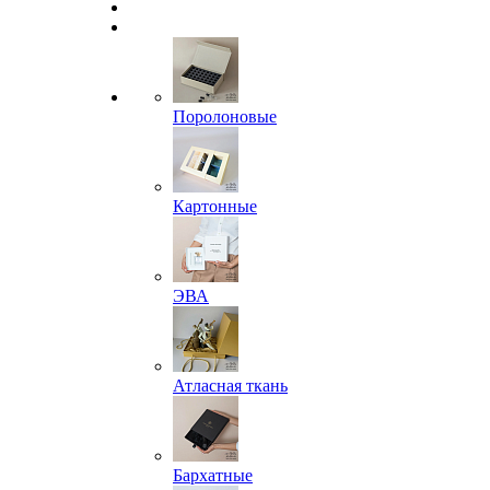
Поролоновые
Картонные
ЭВА
Атласная ткань
Бархатные