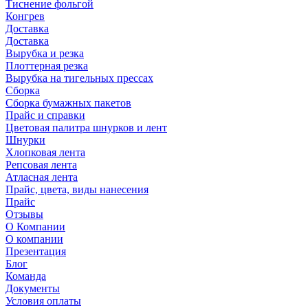
Тиснение фольгой
Конгрев
Доставка
Доставка
Вырубка и резка
Плоттерная резка
Вырубка на тигельных прессах
Сборка
Сборка бумажных пакетов
Прайс и справки
Цветовая палитра шнурков и лент
Шнурки
Хлопковая лента
Репсовая лента
Атласная лента
Прайс, цвета, виды нанесения
Прайс
Отзывы
О Компании
О компании
Презентация
Блог
Команда
Документы
Условия оплаты