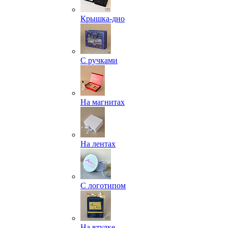
Крышка-дно
С ручками
На магнитах
На лентах
С логотипом
На втулке