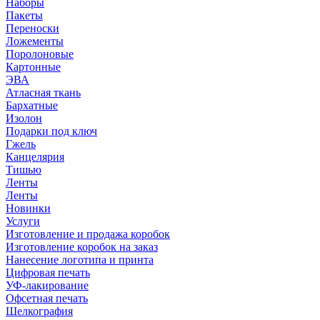
Наборы
Пакеты
Переноски
Ложементы
Поролоновые
Картонные
ЭВА
Атласная ткань
Бархатные
Изолон
Подарки под ключ
Гжель
Канцелярия
Тишью
Ленты
Ленты
Новинки
Услуги
Изготовление и продажа коробок
Изготовление коробок на заказ
Нанесение логотипа и принта
Цифровая печать
УФ-лакирование
Офсетная печать
Шелкография