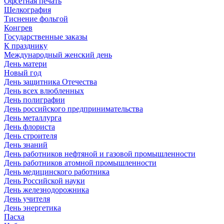
Офсетная печать
Шелкография
Тиснение фольгой
Конгрев
Государственные заказы
К празднику
Международный женский день
День матери
Новый год
День защитника Отечества
День всех влюбленных
День полиграфии
День российского предпринимательства
День металлурга
День флориста
День строителя
День знаний
День работников нефтяной и газовой промышленности
День работников атомной промышленности
День медицинского работника
День Российской науки
День железнодорожника
День учителя
День энергетика
Пасха