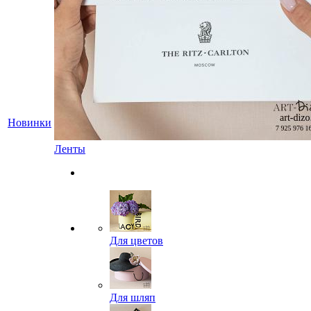
Новинки
Ленты
Для цветов
Для шляп