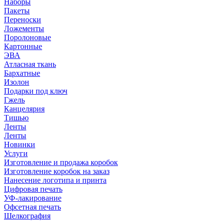
Наборы
Пакеты
Переноски
Ложементы
Поролоновые
Картонные
ЭВА
Атласная ткань
Бархатные
Изолон
Подарки под ключ
Гжель
Канцелярия
Тишью
Ленты
Ленты
Новинки
Услуги
Изготовление и продажа коробок
Изготовление коробок на заказ
Нанесение логотипа и принта
Цифровая печать
УФ-лакирование
Офсетная печать
Шелкография