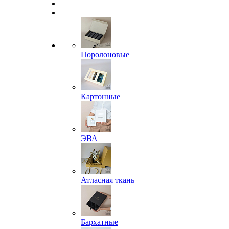
Поролоновые
Картонные
ЭВА
Атласная ткань
Бархатные