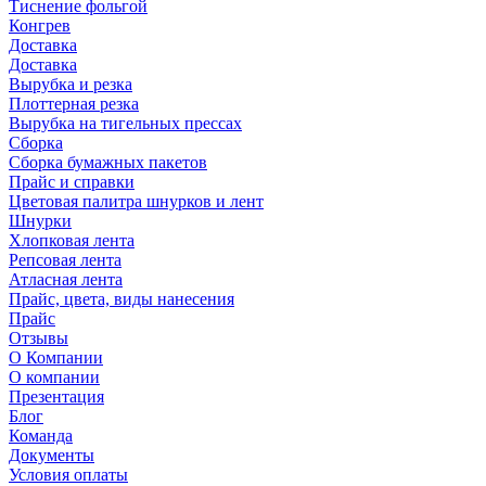
Тиснение фольгой
Конгрев
Доставка
Доставка
Вырубка и резка
Плоттерная резка
Вырубка на тигельных прессах
Сборка
Сборка бумажных пакетов
Прайс и справки
Цветовая палитра шнурков и лент
Шнурки
Хлопковая лента
Репсовая лента
Атласная лента
Прайс, цвета, виды нанесения
Прайс
Отзывы
О Компании
О компании
Презентация
Блог
Команда
Документы
Условия оплаты