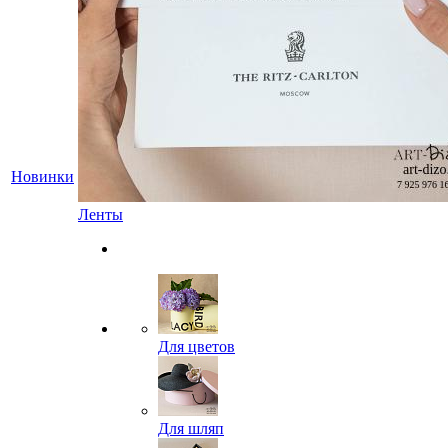
Новинки
Ленты
Для цветов
Для шляп