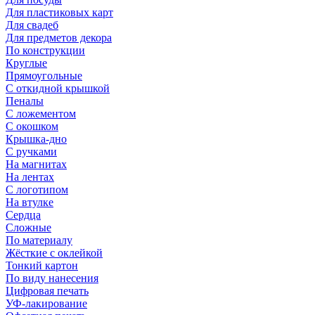
Для пластиковых карт
Для свадеб
Для предметов декора
По конструкции
Круглые
Прямоугольные
С откидной крышкой
Пеналы
С ложементом
С окошком
Крышка-дно
С ручками
На магнитах
На лентах
С логотипом
На втулке
Сердца
Сложные
По материалу
Жёсткие с оклейкой
Тонкий картон
По виду нанесения
Цифровая печать
УФ-лакирование