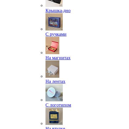
Крышка-дно
С ручками
На магнитах
На лентах
С логотипом
На втулке