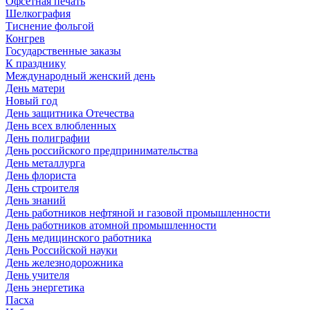
Офсетная печать
Шелкография
Тиснение фольгой
Конгрев
Государственные заказы
К празднику
Международный женский день
День матери
Новый год
День защитника Отечества
День всех влюбленных
День полиграфии
День российского предпринимательства
День металлурга
День флориста
День строителя
День знаний
День работников нефтяной и газовой промышленности
День работников атомной промышленности
День медицинского работника
День Российской науки
День железнодорожника
День учителя
День энергетика
Пасха