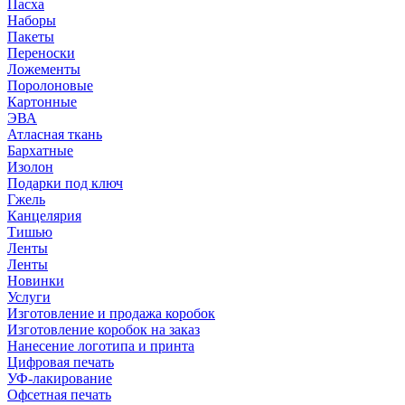
Пасха
Наборы
Пакеты
Переноски
Ложементы
Поролоновые
Картонные
ЭВА
Атласная ткань
Бархатные
Изолон
Подарки под ключ
Гжель
Канцелярия
Тишью
Ленты
Ленты
Новинки
Услуги
Изготовление и продажа коробок
Изготовление коробок на заказ
Нанесение логотипа и принта
Цифровая печать
УФ-лакирование
Офсетная печать