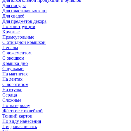
Для алкогольной продукции и бутылок
Для посуды
Для пластиковых карт
Для свадеб
Для предметов декора
По конструкции
Круглые
Прямоугольные
С откидной крышкой
Пеналы
С ложементом
С окошком
Крышка-дно
С ручками
На магнитах
На лентах
С логотипом
На втулке
Сердца
Сложные
По материалу
Жёсткие с оклейкой
Тонкий картон
По виду нанесения
Цифровая печать