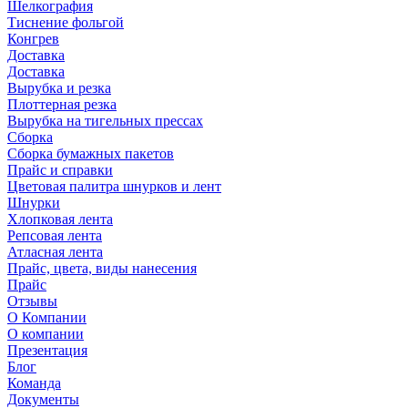
Шелкография
Тиснение фольгой
Конгрев
Доставка
Доставка
Вырубка и резка
Плоттерная резка
Вырубка на тигельных прессах
Сборка
Сборка бумажных пакетов
Прайс и справки
Цветовая палитра шнурков и лент
Шнурки
Хлопковая лента
Репсовая лента
Атласная лента
Прайс, цвета, виды нанесения
Прайс
Отзывы
О Компании
О компании
Презентация
Блог
Команда
Документы