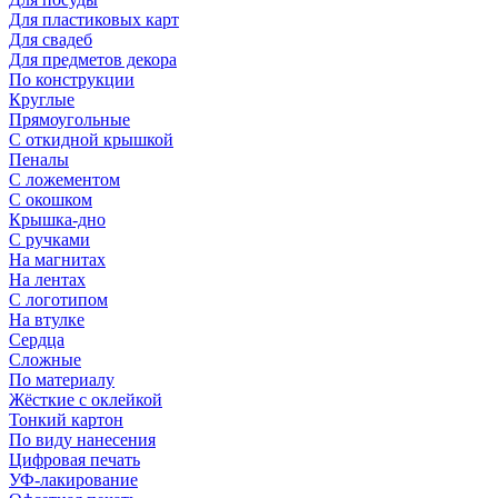
Для пластиковых карт
Для свадеб
Для предметов декора
По конструкции
Круглые
Прямоугольные
С откидной крышкой
Пеналы
С ложементом
С окошком
Крышка-дно
С ручками
На магнитах
На лентах
С логотипом
На втулке
Сердца
Сложные
По материалу
Жёсткие с оклейкой
Тонкий картон
По виду нанесения
Цифровая печать
УФ-лакирование