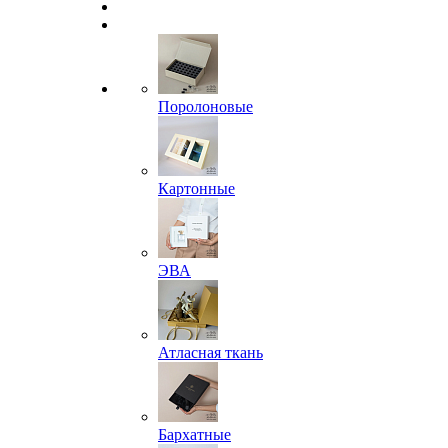
Поролоновые
Картонные
ЭВА
Атласная ткань
Бархатные