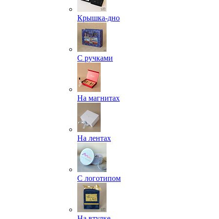
Крышка-дно
С ручками
На магнитах
На лентах
С логотипом
На втулке