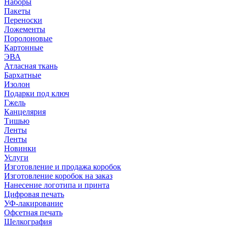
Наборы
Пакеты
Переноски
Ложементы
Поролоновые
Картонные
ЭВА
Атласная ткань
Бархатные
Изолон
Подарки под ключ
Гжель
Канцелярия
Тишью
Ленты
Ленты
Новинки
Услуги
Изготовление и продажа коробок
Изготовление коробок на заказ
Нанесение логотипа и принта
Цифровая печать
УФ-лакирование
Офсетная печать
Шелкография