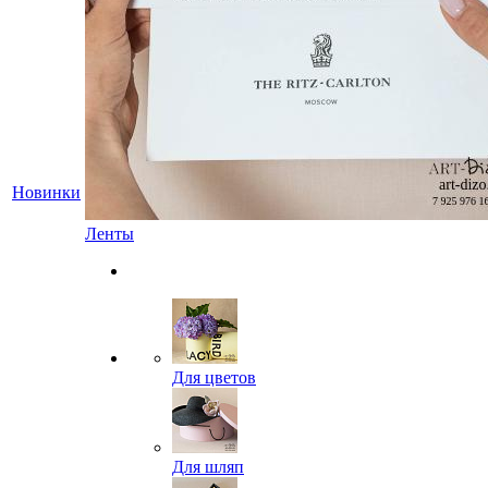
Новинки
Ленты
Для цветов
Для шляп