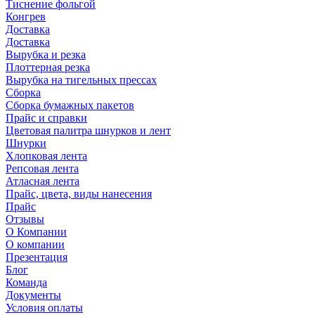
Тиснение фольгой
Конгрев
Доставка
Доставка
Вырубка и резка
Плоттерная резка
Вырубка на тигельных прессах
Сборка
Сборка бумажных пакетов
Прайс и справки
Цветовая палитра шнурков и лент
Шнурки
Хлопковая лента
Репсовая лента
Атласная лента
Прайс, цвета, виды нанесения
Прайс
Отзывы
О Компании
О компании
Презентация
Блог
Команда
Документы
Условия оплаты