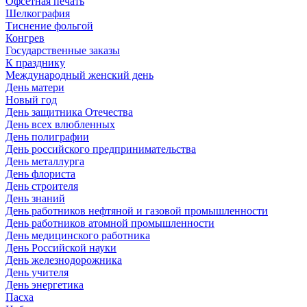
Офсетная печать
Шелкография
Тиснение фольгой
Конгрев
Государственные заказы
К празднику
Международный женский день
День матери
Новый год
День защитника Отечества
День всех влюбленных
День полиграфии
День российского предпринимательства
День металлурга
День флориста
День строителя
День знаний
День работников нефтяной и газовой промышленности
День работников атомной промышленности
День медицинского работника
День Российской науки
День железнодорожника
День учителя
День энергетика
Пасха