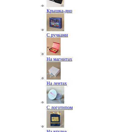
Крышка-дно
С ручками
На магнитах
На лентах
С логотипом
На втулке