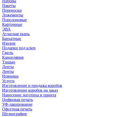
Наборы
Пакеты
Переноски
Ложементы
Поролоновые
Картонные
ЭВА
Атласная ткань
Бархатные
Изолон
Подарки под ключ
Гжель
Канцелярия
Тишью
Ленты
Ленты
Новинки
Услуги
Изготовление и продажа коробок
Изготовление коробок на заказ
Нанесение логотипа и принта
Цифровая печать
УФ-лакирование
Офсетная печать
Шелкография