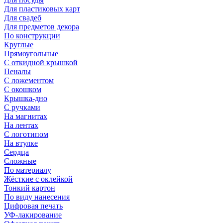
Для пластиковых карт
Для свадеб
Для предметов декора
По конструкции
Круглые
Прямоугольные
С откидной крышкой
Пеналы
С ложементом
С окошком
Крышка-дно
С ручками
На магнитах
На лентах
С логотипом
На втулке
Сердца
Сложные
По материалу
Жёсткие с оклейкой
Тонкий картон
По виду нанесения
Цифровая печать
УФ-лакирование