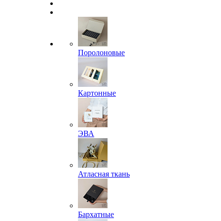
Поролоновые
Картонные
ЭВА
Атласная ткань
Бархатные