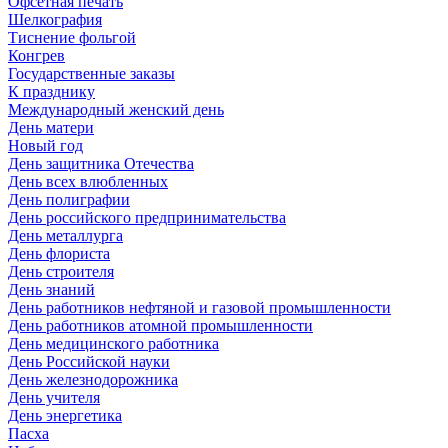
Офсетная печать
Шелкография
Тиснение фольгой
Конгрев
Государственные заказы
К празднику
Международный женский день
День матери
Новый год
День защитника Отечества
День всех влюбленных
День полиграфии
День российского предпринимательства
День металлурга
День флориста
День строителя
День знаний
День работников нефтяной и газовой промышленности
День работников атомной промышленности
День медицинского работника
День Российской науки
День железнодорожника
День учителя
День энергетика
Пасха