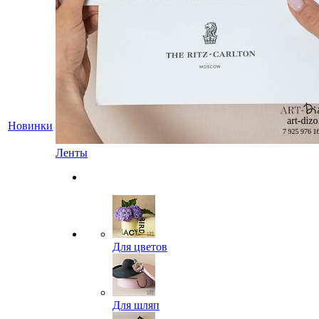
Новинки
Ленты
Для цветов
Для шляп