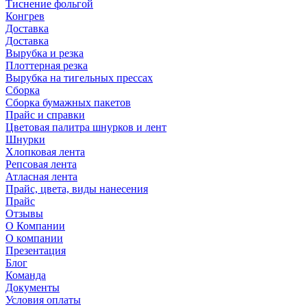
Тиснение фольгой
Конгрев
Доставка
Доставка
Вырубка и резка
Плоттерная резка
Вырубка на тигельных прессах
Сборка
Сборка бумажных пакетов
Прайс и справки
Цветовая палитра шнурков и лент
Шнурки
Хлопковая лента
Репсовая лента
Атласная лента
Прайс, цвета, виды нанесения
Прайс
Отзывы
О Компании
О компании
Презентация
Блог
Команда
Документы
Условия оплаты