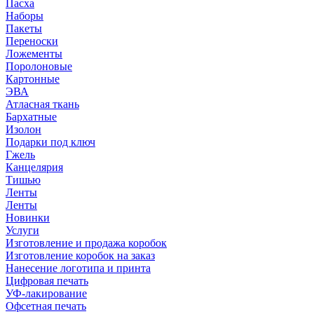
Пасха
Наборы
Пакеты
Переноски
Ложементы
Поролоновые
Картонные
ЭВА
Атласная ткань
Бархатные
Изолон
Подарки под ключ
Гжель
Канцелярия
Тишью
Ленты
Ленты
Новинки
Услуги
Изготовление и продажа коробок
Изготовление коробок на заказ
Нанесение логотипа и принта
Цифровая печать
УФ-лакирование
Офсетная печать