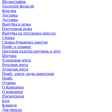
Шелкография
Тиснение фольгой
Конгрев
Доставка
Доставка
Вырубка и резка
Плоттерная резка
Вырубка на тигельных прессах
Сборка
Сборка бумажных пакетов
Прайс и справки
Цветовая палитра шнурков и лент
Шнурки
Хлопковая лента
Репсовая лента
Атласная лента
Прайс, цвета, виды нанесения
Прайс
Отзывы
О Компании
О компании
Презентация
Блог
Команда
Документы