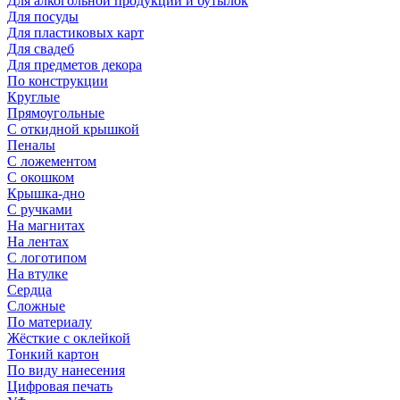
Для алкогольной продукции и бутылок
Для посуды
Для пластиковых карт
Для свадеб
Для предметов декора
По конструкции
Круглые
Прямоугольные
С откидной крышкой
Пеналы
С ложементом
С окошком
Крышка-дно
С ручками
На магнитах
На лентах
С логотипом
На втулке
Сердца
Сложные
По материалу
Жёсткие с оклейкой
Тонкий картон
По виду нанесения
Цифровая печать