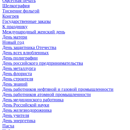
Офсетная печать
Шелкография
Тиснение фольгой
Конгрев
Государственные заказы
К празднику
Международный женский день
День матери
Новый год
День защитника Отечества
День всех влюбленных
День полиграфии
День российского предпринимательства
День металлурга
День флориста
День строителя
День знаний
День работников нефтяной и газовой промышленности
День работников атомной промышленности
День медицинского работника
День Российской науки
День железнодорожника
День учителя
День энергетика
Пасха