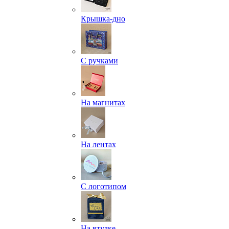
Крышка-дно
С ручками
На магнитах
На лентах
С логотипом
На втулке