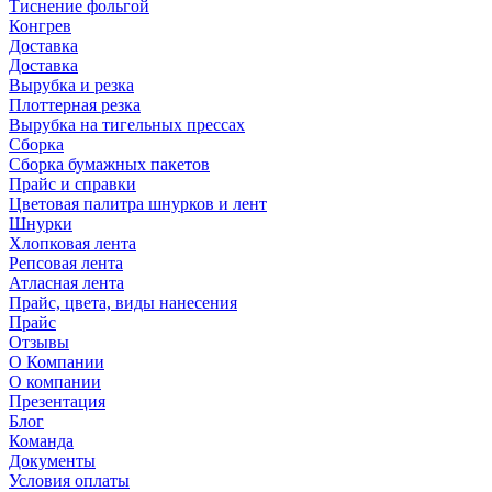
Тиснение фольгой
Конгрев
Доставка
Доставка
Вырубка и резка
Плоттерная резка
Вырубка на тигельных прессах
Сборка
Сборка бумажных пакетов
Прайс и справки
Цветовая палитра шнурков и лент
Шнурки
Хлопковая лента
Репсовая лента
Атласная лента
Прайс, цвета, виды нанесения
Прайс
Отзывы
О Компании
О компании
Презентация
Блог
Команда
Документы
Условия оплаты