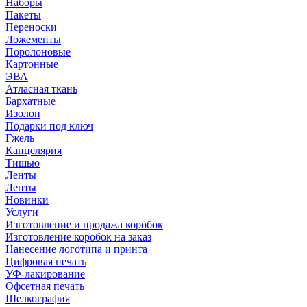
Наборы
Пакеты
Переноски
Ложементы
Поролоновые
Картонные
ЭВА
Атласная ткань
Бархатные
Изолон
Подарки под ключ
Гжель
Канцелярия
Тишью
Ленты
Ленты
Новинки
Услуги
Изготовление и продажа коробок
Изготовление коробок на заказ
Нанесение логотипа и принта
Цифровая печать
УФ-лакирование
Офсетная печать
Шелкография