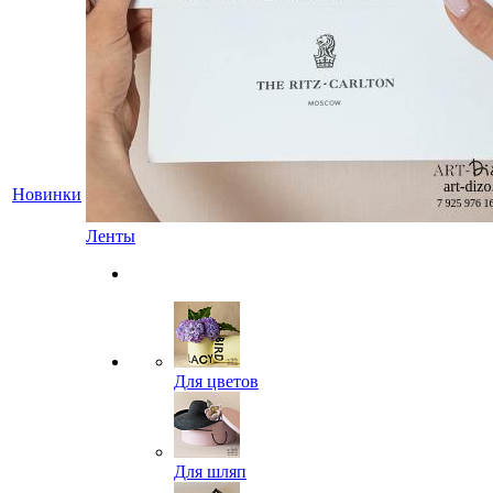
Новинки
Ленты
Для цветов
Для шляп