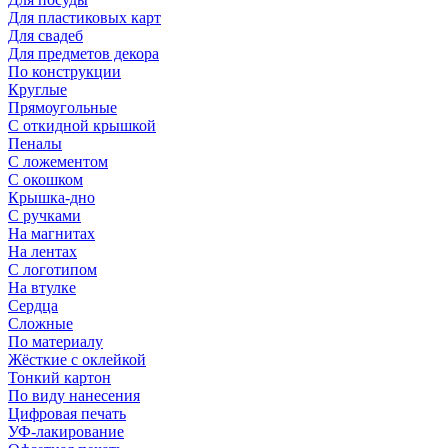
Для пластиковых карт
Для свадеб
Для предметов декора
По конструкции
Круглые
Прямоугольные
С откидной крышкой
Пеналы
С ложементом
С окошком
Крышка-дно
С ручками
На магнитах
На лентах
С логотипом
На втулке
Сердца
Сложные
По материалу
Жёсткие с оклейкой
Тонкий картон
По виду нанесения
Цифровая печать
УФ-лакирование