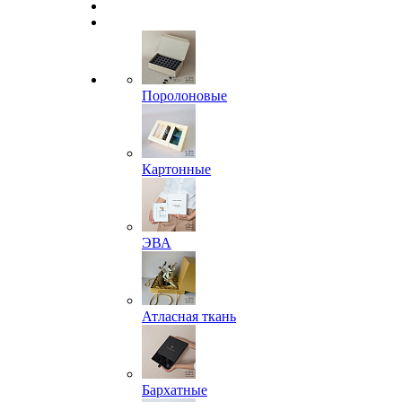
Поролоновые
Картонные
ЭВА
Атласная ткань
Бархатные