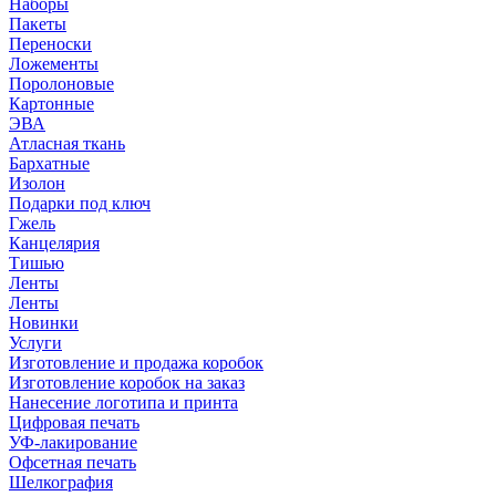
Наборы
Пакеты
Переноски
Ложементы
Поролоновые
Картонные
ЭВА
Атласная ткань
Бархатные
Изолон
Подарки под ключ
Гжель
Канцелярия
Тишью
Ленты
Ленты
Новинки
Услуги
Изготовление и продажа коробок
Изготовление коробок на заказ
Нанесение логотипа и принта
Цифровая печать
УФ-лакирование
Офсетная печать
Шелкография