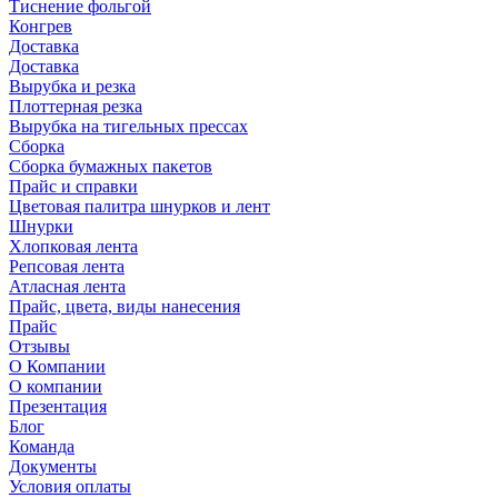
Тиснение фольгой
Конгрев
Доставка
Доставка
Вырубка и резка
Плоттерная резка
Вырубка на тигельных прессах
Сборка
Сборка бумажных пакетов
Прайс и справки
Цветовая палитра шнурков и лент
Шнурки
Хлопковая лента
Репсовая лента
Атласная лента
Прайс, цвета, виды нанесения
Прайс
Отзывы
О Компании
О компании
Презентация
Блог
Команда
Документы
Условия оплаты