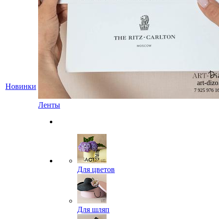
Новинки
Ленты
Для цветов
Для шляп