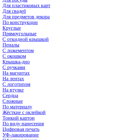
Для пластиковых карт
Для свадеб
Для предметов декора
По конструкции
Круглые
Прямоугольные
С откидной крышкой
Пеналы
С ложементом
С окошком
Крышка-дно
С ручками
На магнитах
На лентах
С логотипом
На втулке
Сердца
Сложные
По материалу
Жёсткие с оклейкой
Тонкий картон
По виду нанесения
Цифровая печать
УФ-лакирование