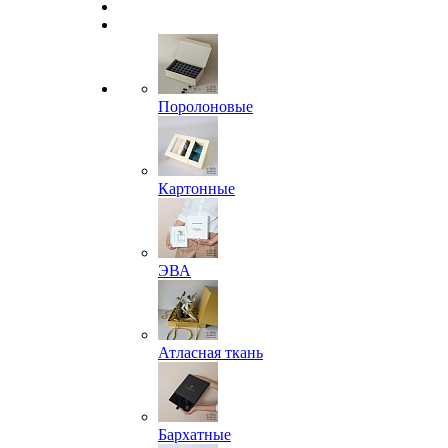
Поролоновые
Картонные
ЭВА
Атласная ткань
Бархатные