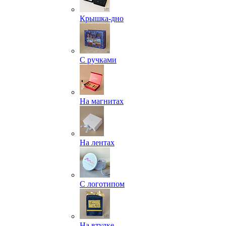
Крышка-дно
С ручками
На магнитах
На лентах
С логотипом
На втулке