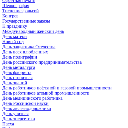
Офсетная печать
Шелкография
Тиснение фольгой
Конгрев
Государственные заказы
К празднику
Международный женский день
День матери
Новый год
День защитника Отечества
День всех влюбленных
День полиграфии
День российского предпринимательства
День металлурга
День флориста
День строителя
День знаний
День работников нефтяной и газовой промышленности
День работников атомной промышленности
День медицинского работника
День Российской науки
День железнодорожника
День учителя
День энергетика
Пасха