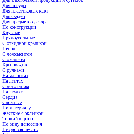
Для алкогольной продукции и бутылок
Для посуды
Для пластиковых карт
Для свадеб
Для предметов декора
По конструкции
Круглые
Прямоугольные
С откидной крышкой
Пеналы
С ложементом
С окошком
Крышка-дно
С ручками
На магнитах
На лентах
С логотипом
На втулке
Сердца
Сложные
По материалу
Жёсткие с оклейкой
Тонкий картон
По виду нанесения
Цифровая печать