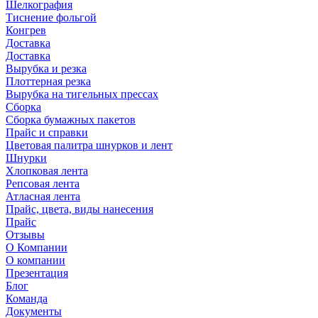
Шелкография
Тиснение фольгой
Конгрев
Доставка
Доставка
Вырубка и резка
Плоттерная резка
Вырубка на тигельных прессах
Сборка
Сборка бумажных пакетов
Прайс и справки
Цветовая палитра шнурков и лент
Шнурки
Хлопковая лента
Репсовая лента
Атласная лента
Прайс, цвета, виды нанесения
Прайс
Отзывы
О Компании
О компании
Презентация
Блог
Команда
Документы