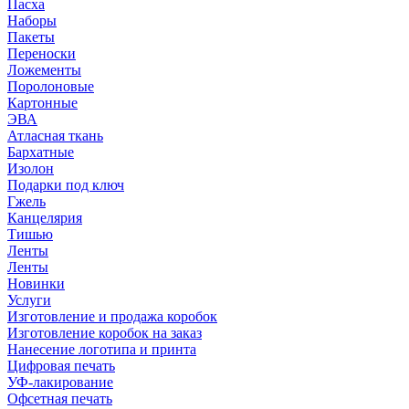
Пасха
Наборы
Пакеты
Переноски
Ложементы
Поролоновые
Картонные
ЭВА
Атласная ткань
Бархатные
Изолон
Подарки под ключ
Гжель
Канцелярия
Тишью
Ленты
Ленты
Новинки
Услуги
Изготовление и продажа коробок
Изготовление коробок на заказ
Нанесение логотипа и принта
Цифровая печать
УФ-лакирование
Офсетная печать