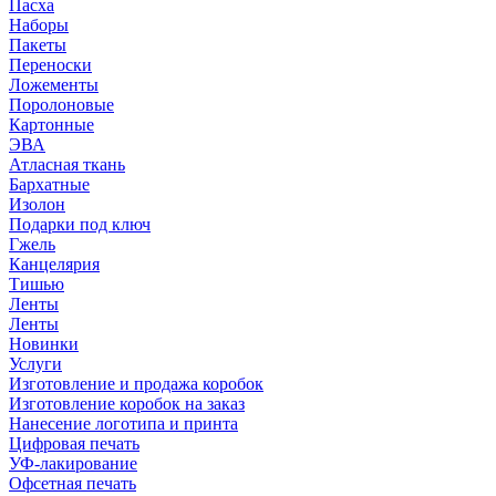
Пасха
Наборы
Пакеты
Переноски
Ложементы
Поролоновые
Картонные
ЭВА
Атласная ткань
Бархатные
Изолон
Подарки под ключ
Гжель
Канцелярия
Тишью
Ленты
Ленты
Новинки
Услуги
Изготовление и продажа коробок
Изготовление коробок на заказ
Нанесение логотипа и принта
Цифровая печать
УФ-лакирование
Офсетная печать