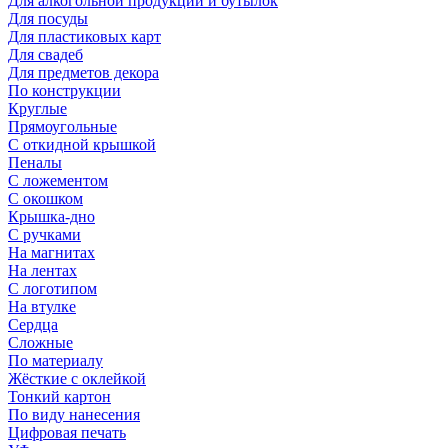
Для алкогольной продукции и бутылок
Для посуды
Для пластиковых карт
Для свадеб
Для предметов декора
По конструкции
Круглые
Прямоугольные
С откидной крышкой
Пеналы
С ложементом
С окошком
Крышка-дно
С ручками
На магнитах
На лентах
С логотипом
На втулке
Сердца
Сложные
По материалу
Жёсткие с оклейкой
Тонкий картон
По виду нанесения
Цифровая печать