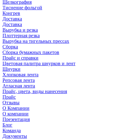
Шелкография
Тиснение фольгой
Конгрев
Доставка
Доставка
Вырубка и резка
Плоттерная резка
Вырубка на тигельных прессах
Сборка
Сборка бумажных пакетов
Прайс и справки
Цветовая палитра шнурков и лент
Шнурки
Хлопковая лента
Репсовая лента
Атласная лента
Прайс, цвета, виды нанесения
Прайс
Отзывы
О Компании
О компании
Презентация
Блог
Команда
Документы