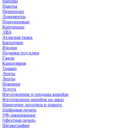
Наборы
Пакеты
Переноски
Ложементы
Поролоновые
Картонные
ЭВА
Атласная ткань
Бархатные
Изолон
Подарки под ключ
Гжель
Канцелярия
Тишью
Ленты
Ленты
Новинки
Услуги
Изготовление и продажа коробок
Изготовление коробок на заказ
Нанесение логотипа и принта
Цифровая печать
УФ-лакирование
Офсетная печать
Шелкография