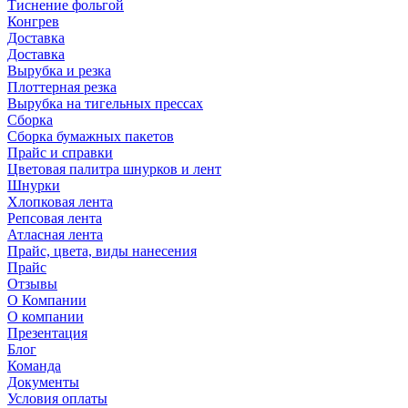
Тиснение фольгой
Конгрев
Доставка
Доставка
Вырубка и резка
Плоттерная резка
Вырубка на тигельных прессах
Сборка
Сборка бумажных пакетов
Прайс и справки
Цветовая палитра шнурков и лент
Шнурки
Хлопковая лента
Репсовая лента
Атласная лента
Прайс, цвета, виды нанесения
Прайс
Отзывы
О Компании
О компании
Презентация
Блог
Команда
Документы
Условия оплаты