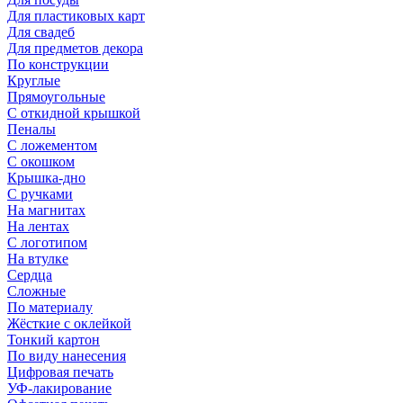
Для пластиковых карт
Для свадеб
Для предметов декора
По конструкции
Круглые
Прямоугольные
С откидной крышкой
Пеналы
С ложементом
С окошком
Крышка-дно
С ручками
На магнитах
На лентах
С логотипом
На втулке
Сердца
Сложные
По материалу
Жёсткие с оклейкой
Тонкий картон
По виду нанесения
Цифровая печать
УФ-лакирование