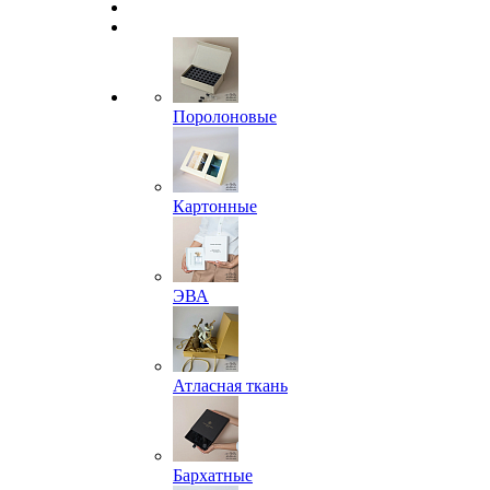
Поролоновые
Картонные
ЭВА
Атласная ткань
Бархатные