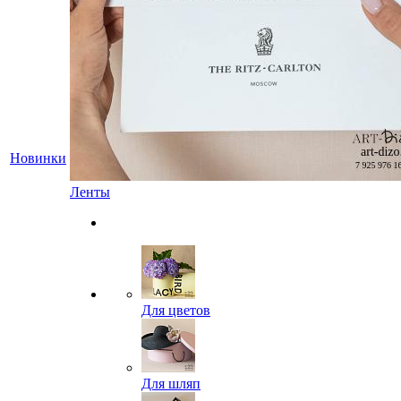
Новинки
Ленты
Для цветов
Для шляп