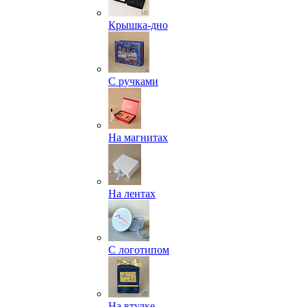
Крышка-дно
С ручками
На магнитах
На лентах
С логотипом
На втулке