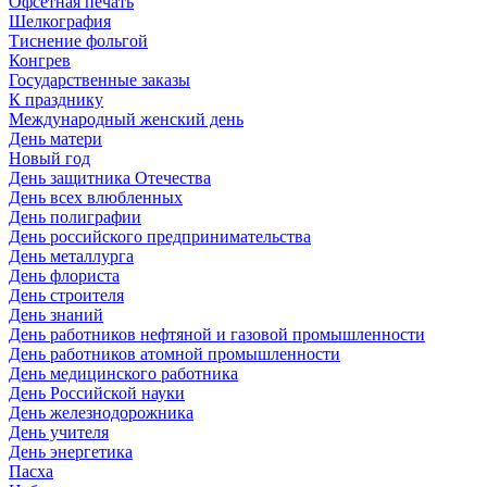
Офсетная печать
Шелкография
Тиснение фольгой
Конгрев
Государственные заказы
К празднику
Международный женский день
День матери
Новый год
День защитника Отечества
День всех влюбленных
День полиграфии
День российского предпринимательства
День металлурга
День флориста
День строителя
День знаний
День работников нефтяной и газовой промышленности
День работников атомной промышленности
День медицинского работника
День Российской науки
День железнодорожника
День учителя
День энергетика
Пасха