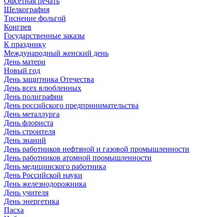
Офсетная печать
Шелкография
Тиснение фольгой
Конгрев
Государственные заказы
К празднику
Международный женский день
День матери
Новый год
День защитника Отечества
День всех влюбленных
День полиграфии
День российского предпринимательства
День металлурга
День флориста
День строителя
День знаний
День работников нефтяной и газовой промышленности
День работников атомной промышленности
День медицинского работника
День Российской науки
День железнодорожника
День учителя
День энергетика
Пасха