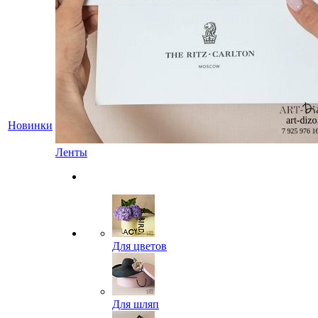
Новинки
Ленты
Для цветов
Для шляп