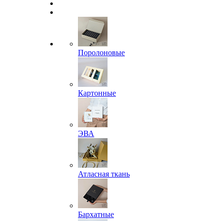
Поролоновые
Картонные
ЭВА
Атласная ткань
Бархатные