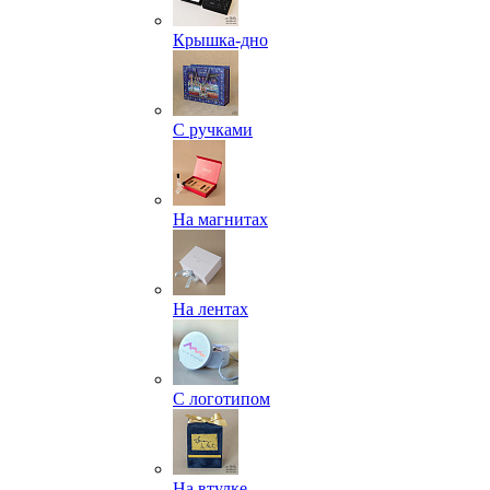
Крышка-дно
С ручками
На магнитах
На лентах
С логотипом
На втулке