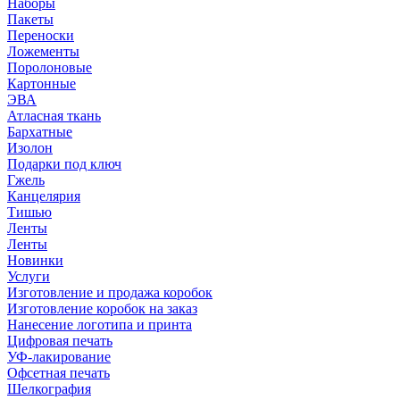
Наборы
Пакеты
Переноски
Ложементы
Поролоновые
Картонные
ЭВА
Атласная ткань
Бархатные
Изолон
Подарки под ключ
Гжель
Канцелярия
Тишью
Ленты
Ленты
Новинки
Услуги
Изготовление и продажа коробок
Изготовление коробок на заказ
Нанесение логотипа и принта
Цифровая печать
УФ-лакирование
Офсетная печать
Шелкография