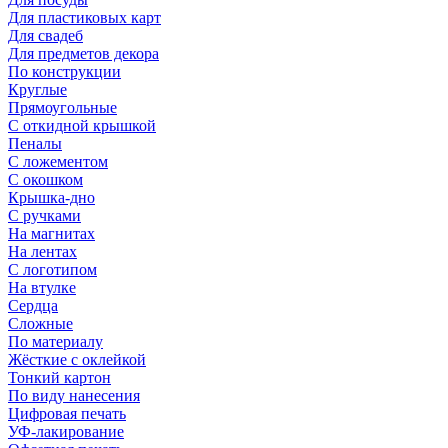
Для пластиковых карт
Для свадеб
Для предметов декора
По конструкции
Круглые
Прямоугольные
С откидной крышкой
Пеналы
С ложементом
С окошком
Крышка-дно
С ручками
На магнитах
На лентах
С логотипом
На втулке
Сердца
Сложные
По материалу
Жёсткие с оклейкой
Тонкий картон
По виду нанесения
Цифровая печать
УФ-лакирование