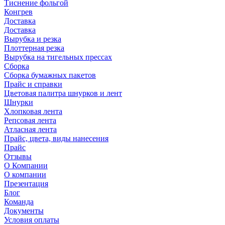
Тиснение фольгой
Конгрев
Доставка
Доставка
Вырубка и резка
Плоттерная резка
Вырубка на тигельных прессах
Сборка
Сборка бумажных пакетов
Прайс и справки
Цветовая палитра шнурков и лент
Шнурки
Хлопковая лента
Репсовая лента
Атласная лента
Прайс, цвета, виды нанесения
Прайс
Отзывы
О Компании
О компании
Презентация
Блог
Команда
Документы
Условия оплаты