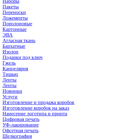
Наборы
Пакеты
Переноски
Ложементы
Поролоновые
Картонные
ЭВА
Атласная ткань
Бархатные
Изолон
Подарки под ключ
Гжель
Канцелярия
Тишью
Ленты
Ленты
Новинки
Услуги
Изготовление и продажа коробок
Изготовление коробок на заказ
Нанесение логотипа и принта
Цифровая печать
УФ-лакирование
Офсетная печать
Шелкография