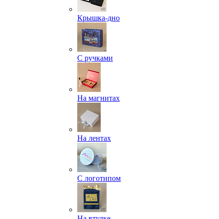
Крышка-дно
С ручками
На магнитах
На лентах
С логотипом
На втулке