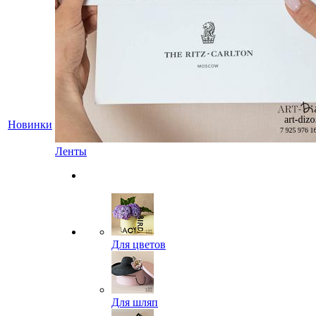
Новинки
Ленты
Для цветов
Для шляп