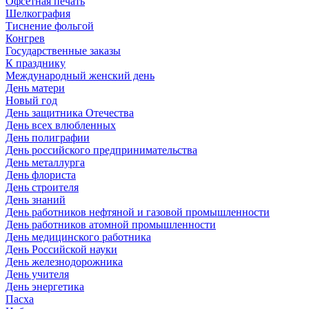
Офсетная печать
Шелкография
Тиснение фольгой
Конгрев
Государственные заказы
К празднику
Международный женский день
День матери
Новый год
День защитника Отечества
День всех влюбленных
День полиграфии
День российского предпринимательства
День металлурга
День флориста
День строителя
День знаний
День работников нефтяной и газовой промышленности
День работников атомной промышленности
День медицинского работника
День Российской науки
День железнодорожника
День учителя
День энергетика
Пасха