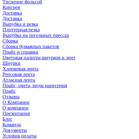
Тиснение фольгой
Конгрев
Доставка
Доставка
Вырубка и резка
Плоттерная резка
Вырубка на тигельных прессах
Сборка
Сборка бумажных пакетов
Прайс и справки
Цветовая палитра шнурков и лент
Шнурки
Хлопковая лента
Репсовая лента
Атласная лента
Прайс, цвета, виды нанесения
Прайс
Отзывы
О Компании
О компании
Презентация
Блог
Команда
Документы
Условия оплаты