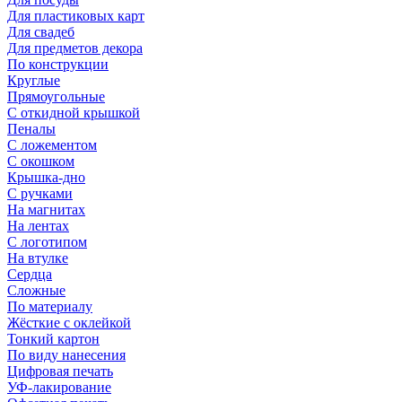
Для пластиковых карт
Для свадеб
Для предметов декора
По конструкции
Круглые
Прямоугольные
С откидной крышкой
Пеналы
С ложементом
С окошком
Крышка-дно
С ручками
На магнитах
На лентах
С логотипом
На втулке
Сердца
Сложные
По материалу
Жёсткие с оклейкой
Тонкий картон
По виду нанесения
Цифровая печать
УФ-лакирование