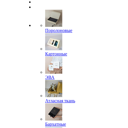
Поролоновые
Картонные
ЭВА
Атласная ткань
Бархатные