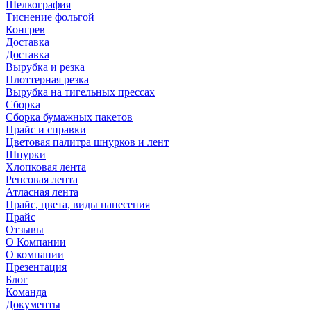
Шелкография
Тиснение фольгой
Конгрев
Доставка
Доставка
Вырубка и резка
Плоттерная резка
Вырубка на тигельных прессах
Сборка
Сборка бумажных пакетов
Прайс и справки
Цветовая палитра шнурков и лент
Шнурки
Хлопковая лента
Репсовая лента
Атласная лента
Прайс, цвета, виды нанесения
Прайс
Отзывы
О Компании
О компании
Презентация
Блог
Команда
Документы