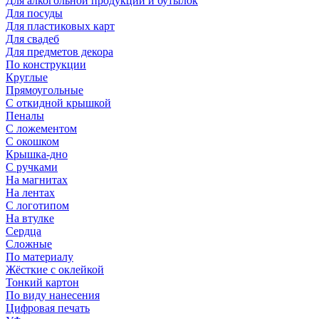
Для алкогольной продукции и бутылок
Для посуды
Для пластиковых карт
Для свадеб
Для предметов декора
По конструкции
Круглые
Прямоугольные
С откидной крышкой
Пеналы
С ложементом
С окошком
Крышка-дно
С ручками
На магнитах
На лентах
С логотипом
На втулке
Сердца
Сложные
По материалу
Жёсткие с оклейкой
Тонкий картон
По виду нанесения
Цифровая печать