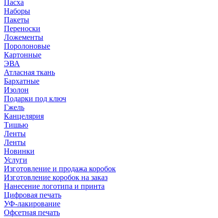
Пасха
Наборы
Пакеты
Переноски
Ложементы
Поролоновые
Картонные
ЭВА
Атласная ткань
Бархатные
Изолон
Подарки под ключ
Гжель
Канцелярия
Тишью
Ленты
Ленты
Новинки
Услуги
Изготовление и продажа коробок
Изготовление коробок на заказ
Нанесение логотипа и принта
Цифровая печать
УФ-лакирование
Офсетная печать