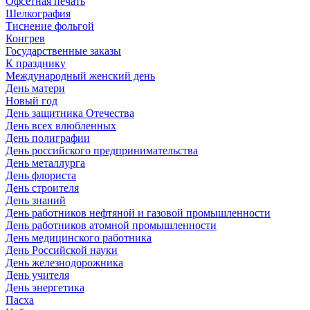
Офсетная печать
Шелкография
Тиснение фольгой
Конгрев
Государственные заказы
К празднику
Международный женский день
День матери
Новый год
День защитника Отечества
День всех влюбленных
День полиграфии
День российского предпринимательства
День металлурга
День флориста
День строителя
День знаний
День работников нефтяной и газовой промышленности
День работников атомной промышленности
День медицинского работника
День Российской науки
День железнодорожника
День учителя
День энергетика
Пасха