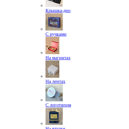
Крышка-дно
С ручками
На магнитах
На лентах
С логотипом
На втулке