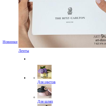
Новинки
Ленты
Для цветов
Для шляп