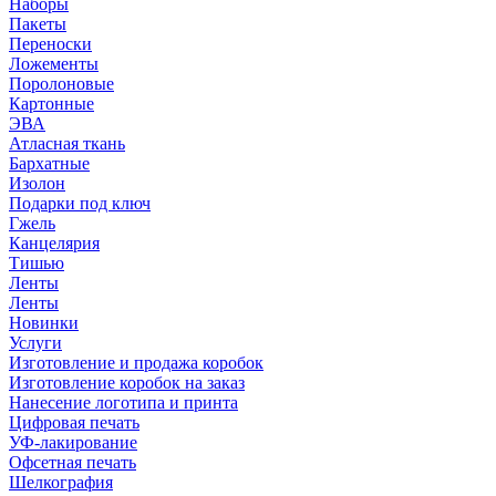
Наборы
Пакеты
Переноски
Ложементы
Поролоновые
Картонные
ЭВА
Атласная ткань
Бархатные
Изолон
Подарки под ключ
Гжель
Канцелярия
Тишью
Ленты
Ленты
Новинки
Услуги
Изготовление и продажа коробок
Изготовление коробок на заказ
Нанесение логотипа и принта
Цифровая печать
УФ-лакирование
Офсетная печать
Шелкография