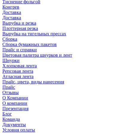
Тиснение фольгой
Конгрев
Доставка
Доставка
Вырубка и резка
Плоттерная резка
Вырубка на тигельных прессах
Сборка
Сборка бумажных пакетов
Прайс и справки
Цветовая палитра шнурков и лент
Шнурки
Хлопковая лента
Репсовая лента
Атласная лента
Прайс, цвета, виды нанесения
Прайс
Отзывы
О Компании
О компании
Презентация
Блог
Команда
Документы
Условия оплаты