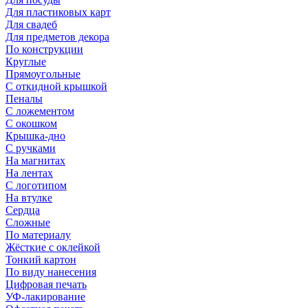
Для пластиковых карт
Для свадеб
Для предметов декора
По конструкции
Круглые
Прямоугольные
С откидной крышкой
Пеналы
С ложементом
С окошком
Крышка-дно
С ручками
На магнитах
На лентах
С логотипом
На втулке
Сердца
Сложные
По материалу
Жёсткие с оклейкой
Тонкий картон
По виду нанесения
Цифровая печать
УФ-лакирование