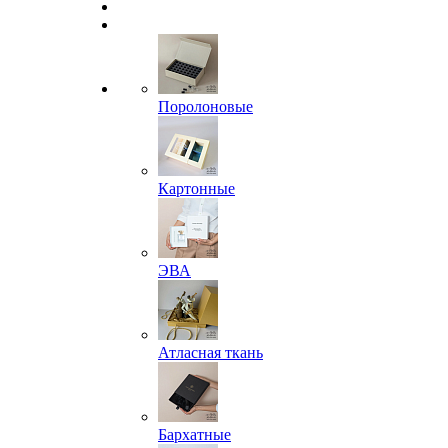
Поролоновые
Картонные
ЭВА
Атласная ткань
Бархатные