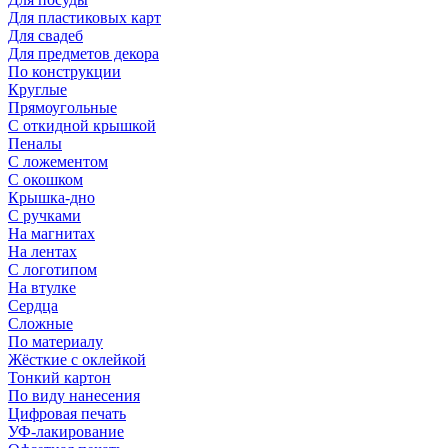
Для пластиковых карт
Для свадеб
Для предметов декора
По конструкции
Круглые
Прямоугольные
С откидной крышкой
Пеналы
С ложементом
С окошком
Крышка-дно
С ручками
На магнитах
На лентах
С логотипом
На втулке
Сердца
Сложные
По материалу
Жёсткие с оклейкой
Тонкий картон
По виду нанесения
Цифровая печать
УФ-лакирование