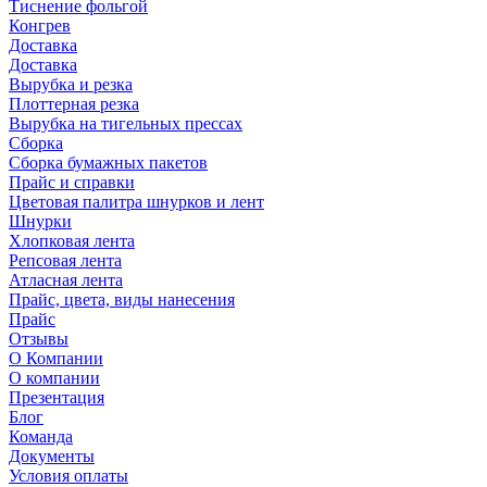
Тиснение фольгой
Конгрев
Доставка
Доставка
Вырубка и резка
Плоттерная резка
Вырубка на тигельных прессах
Сборка
Сборка бумажных пакетов
Прайс и справки
Цветовая палитра шнурков и лент
Шнурки
Хлопковая лента
Репсовая лента
Атласная лента
Прайс, цвета, виды нанесения
Прайс
Отзывы
О Компании
О компании
Презентация
Блог
Команда
Документы
Условия оплаты