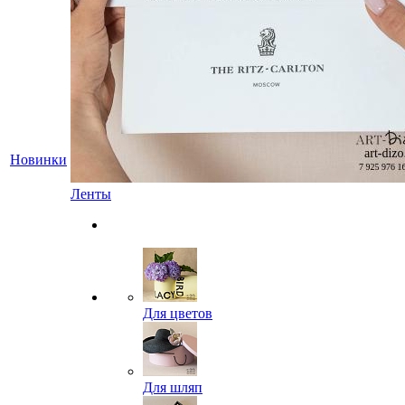
Новинки
Ленты
Для цветов
Для шляп