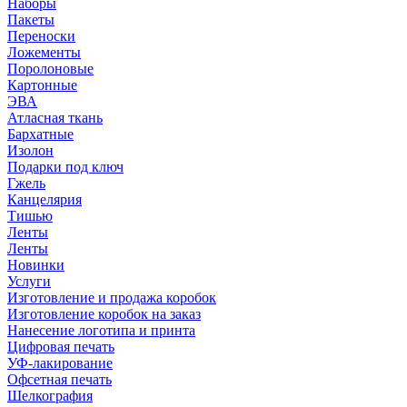
Наборы
Пакеты
Переноски
Ложементы
Поролоновые
Картонные
ЭВА
Атласная ткань
Бархатные
Изолон
Подарки под ключ
Гжель
Канцелярия
Тишью
Ленты
Ленты
Новинки
Услуги
Изготовление и продажа коробок
Изготовление коробок на заказ
Нанесение логотипа и принта
Цифровая печать
УФ-лакирование
Офсетная печать
Шелкография