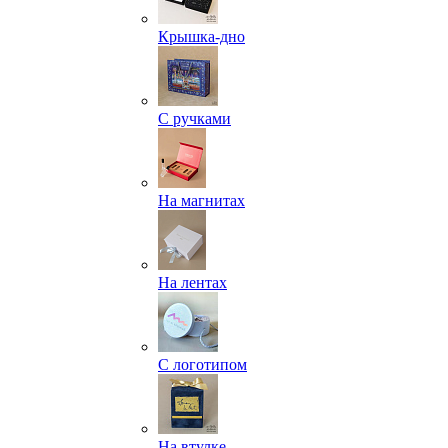
Крышка-дно
С ручками
На магнитах
На лентах
С логотипом
На втулке