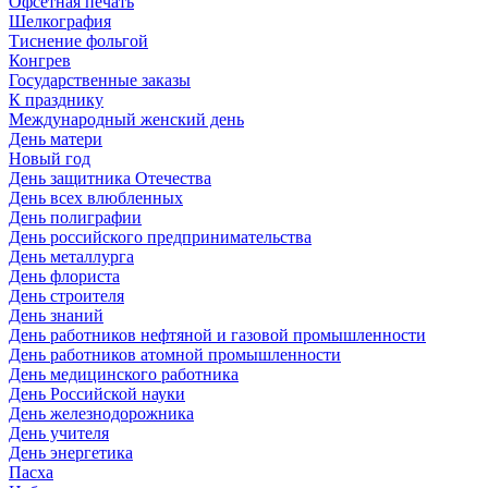
Офсетная печать
Шелкография
Тиснение фольгой
Конгрев
Государственные заказы
К празднику
Международный женский день
День матери
Новый год
День защитника Отечества
День всех влюбленных
День полиграфии
День российского предпринимательства
День металлурга
День флориста
День строителя
День знаний
День работников нефтяной и газовой промышленности
День работников атомной промышленности
День медицинского работника
День Российской науки
День железнодорожника
День учителя
День энергетика
Пасха