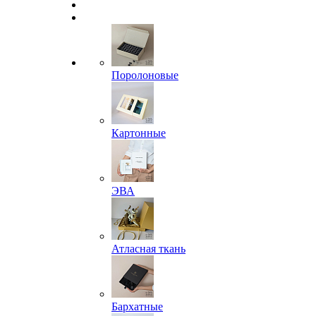
Поролоновые
Картонные
ЭВА
Атласная ткань
Бархатные