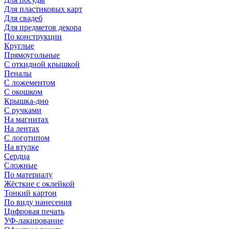
Для пластиковых карт
Для свадеб
Для предметов декора
По конструкции
Круглые
Прямоугольные
С откидной крышкой
Пеналы
С ложементом
С окошком
Крышка-дно
С ручками
На магнитах
На лентах
С логотипом
На втулке
Сердца
Сложные
По материалу
Жёсткие с оклейкой
Тонкий картон
По виду нанесения
Цифровая печать
УФ-лакирование