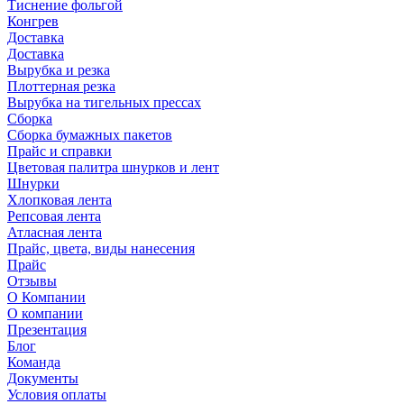
Тиснение фольгой
Конгрев
Доставка
Доставка
Вырубка и резка
Плоттерная резка
Вырубка на тигельных прессах
Сборка
Сборка бумажных пакетов
Прайс и справки
Цветовая палитра шнурков и лент
Шнурки
Хлопковая лента
Репсовая лента
Атласная лента
Прайс, цвета, виды нанесения
Прайс
Отзывы
О Компании
О компании
Презентация
Блог
Команда
Документы
Условия оплаты