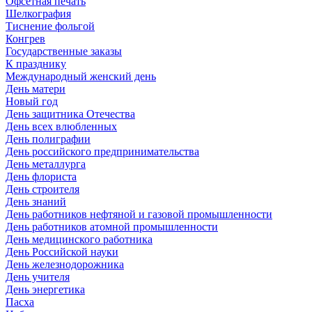
Офсетная печать
Шелкография
Тиснение фольгой
Конгрев
Государственные заказы
К празднику
Международный женский день
День матери
Новый год
День защитника Отечества
День всех влюбленных
День полиграфии
День российского предпринимательства
День металлурга
День флориста
День строителя
День знаний
День работников нефтяной и газовой промышленности
День работников атомной промышленности
День медицинского работника
День Российской науки
День железнодорожника
День учителя
День энергетика
Пасха