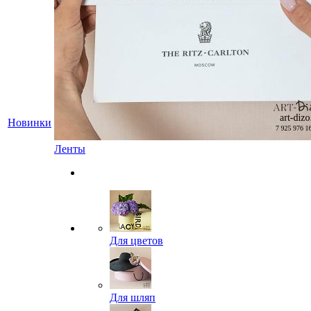
Новинки
Ленты
Для цветов
Для шляп