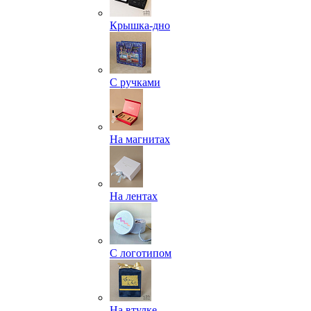
Крышка-дно
С ручками
На магнитах
На лентах
С логотипом
На втулке