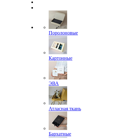
Поролоновые
Картонные
ЭВА
Атласная ткань
Бархатные