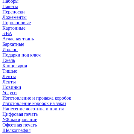
Наборы
Пакеты
Переноски
Ложементы
Поролоновые
Картонные
ЭВА
Атласная ткань
Бархатные
Изолон
Подарки под ключ
Гжель
Канцелярия
Тишью
Ленты
Ленты
Новинки
Услуги
Изготовление и продажа коробок
Изготовление коробок на заказ
Нанесение логотипа и принта
Цифровая печать
УФ-лакирование
Офсетная печать
Шелкография