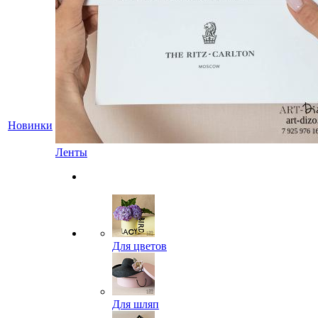
Новинки
Ленты
Для цветов
Для шляп