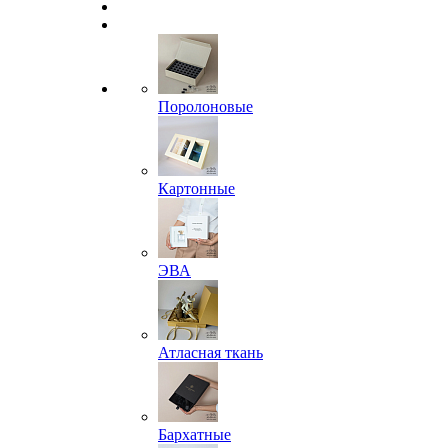
Поролоновые
Картонные
ЭВА
Атласная ткань
Бархатные