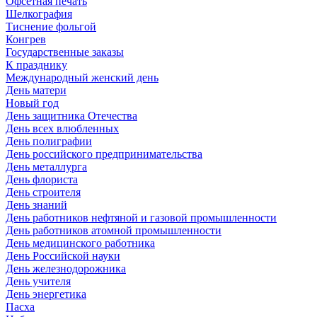
Офсетная печать
Шелкография
Тиснение фольгой
Конгрев
Государственные заказы
К празднику
Международный женский день
День матери
Новый год
День защитника Отечества
День всех влюбленных
День полиграфии
День российского предпринимательства
День металлурга
День флориста
День строителя
День знаний
День работников нефтяной и газовой промышленности
День работников атомной промышленности
День медицинского работника
День Российской науки
День железнодорожника
День учителя
День энергетика
Пасха