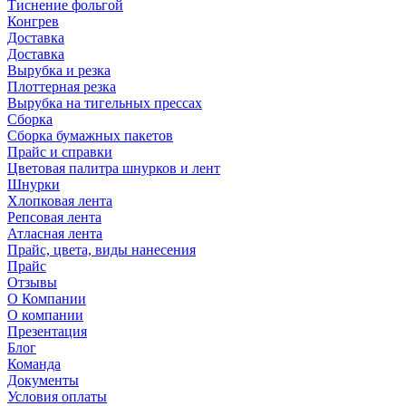
Тиснение фольгой
Конгрев
Доставка
Доставка
Вырубка и резка
Плоттерная резка
Вырубка на тигельных прессах
Сборка
Сборка бумажных пакетов
Прайс и справки
Цветовая палитра шнурков и лент
Шнурки
Хлопковая лента
Репсовая лента
Атласная лента
Прайс, цвета, виды нанесения
Прайс
Отзывы
О Компании
О компании
Презентация
Блог
Команда
Документы
Условия оплаты