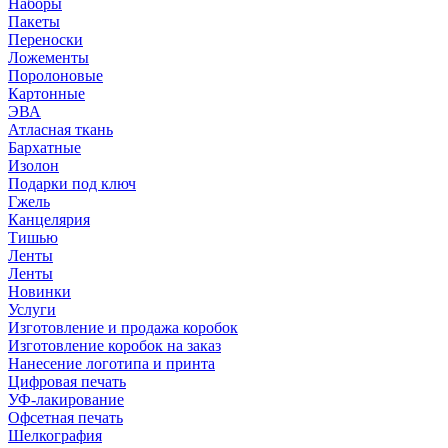
Наборы
Пакеты
Переноски
Ложементы
Поролоновые
Картонные
ЭВА
Атласная ткань
Бархатные
Изолон
Подарки под ключ
Гжель
Канцелярия
Тишью
Ленты
Ленты
Новинки
Услуги
Изготовление и продажа коробок
Изготовление коробок на заказ
Нанесение логотипа и принта
Цифровая печать
УФ-лакирование
Офсетная печать
Шелкография