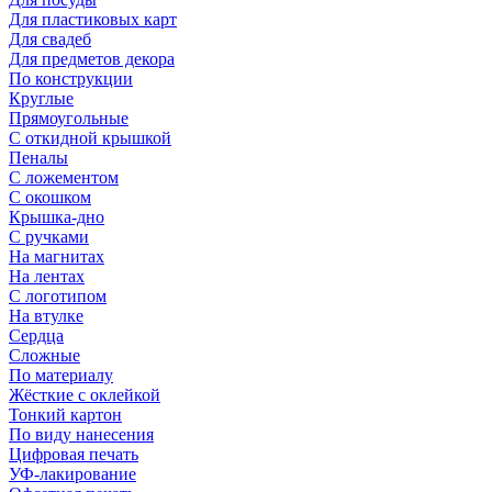
Для пластиковых карт
Для свадеб
Для предметов декора
По конструкции
Круглые
Прямоугольные
С откидной крышкой
Пеналы
С ложементом
С окошком
Крышка-дно
С ручками
На магнитах
На лентах
С логотипом
На втулке
Сердца
Сложные
По материалу
Жёсткие с оклейкой
Тонкий картон
По виду нанесения
Цифровая печать
УФ-лакирование