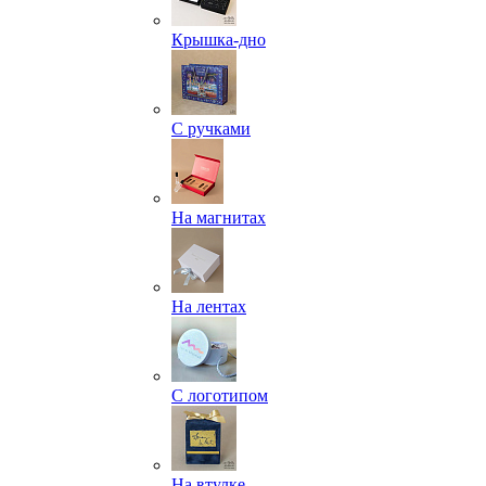
Крышка-дно
С ручками
На магнитах
На лентах
С логотипом
На втулке