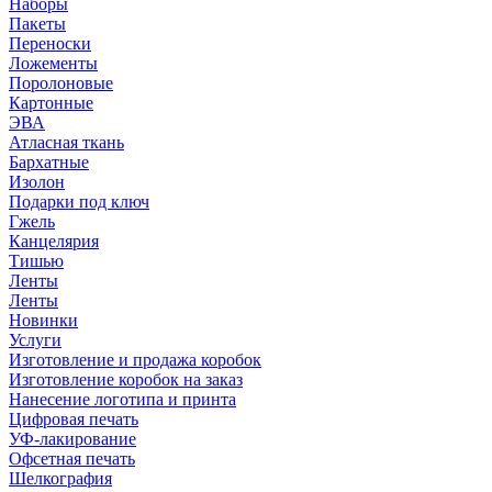
Наборы
Пакеты
Переноски
Ложементы
Поролоновые
Картонные
ЭВА
Атласная ткань
Бархатные
Изолон
Подарки под ключ
Гжель
Канцелярия
Тишью
Ленты
Ленты
Новинки
Услуги
Изготовление и продажа коробок
Изготовление коробок на заказ
Нанесение логотипа и принта
Цифровая печать
УФ-лакирование
Офсетная печать
Шелкография