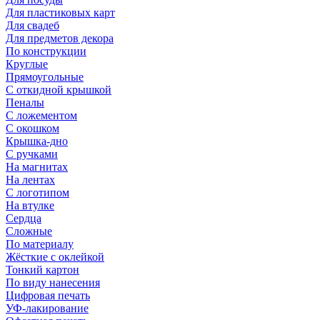
Для пластиковых карт
Для свадеб
Для предметов декора
По конструкции
Круглые
Прямоугольные
С откидной крышкой
Пеналы
С ложементом
С окошком
Крышка-дно
С ручками
На магнитах
На лентах
С логотипом
На втулке
Сердца
Сложные
По материалу
Жёсткие с оклейкой
Тонкий картон
По виду нанесения
Цифровая печать
УФ-лакирование