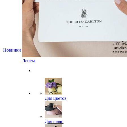
Новинки
Ленты
Для цветов
Для шляп