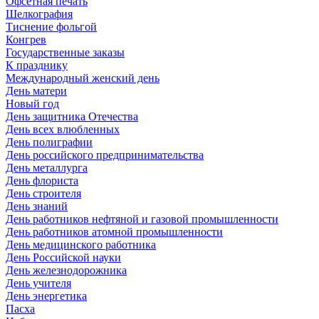
Офсетная печать
Шелкография
Тиснение фольгой
Конгрев
Государственные заказы
К празднику
Международный женский день
День матери
Новый год
День защитника Отечества
День всех влюбленных
День полиграфии
День российского предпринимательства
День металлурга
День флориста
День строителя
День знаний
День работников нефтяной и газовой промышленности
День работников атомной промышленности
День медицинского работника
День Российской науки
День железнодорожника
День учителя
День энергетика
Пасха