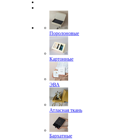
Поролоновые
Картонные
ЭВА
Атласная ткань
Бархатные