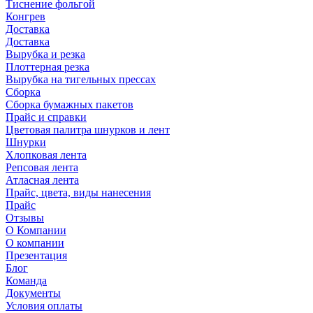
Тиснение фольгой
Конгрев
Доставка
Доставка
Вырубка и резка
Плоттерная резка
Вырубка на тигельных прессах
Сборка
Сборка бумажных пакетов
Прайс и справки
Цветовая палитра шнурков и лент
Шнурки
Хлопковая лента
Репсовая лента
Атласная лента
Прайс, цвета, виды нанесения
Прайс
Отзывы
О Компании
О компании
Презентация
Блог
Команда
Документы
Условия оплаты