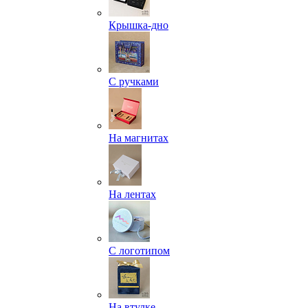
Крышка-дно
С ручками
На магнитах
На лентах
С логотипом
На втулке