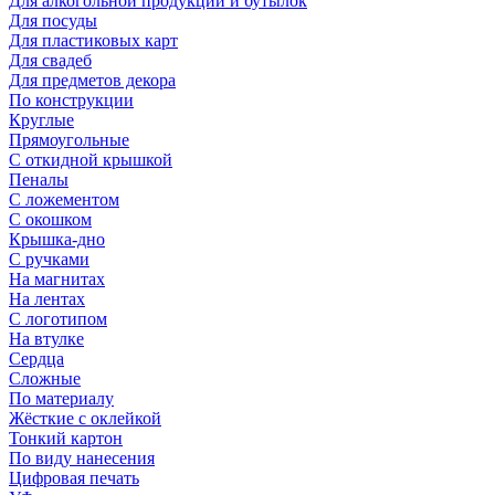
Для алкогольной продукции и бутылок
Для посуды
Для пластиковых карт
Для свадеб
Для предметов декора
По конструкции
Круглые
Прямоугольные
С откидной крышкой
Пеналы
С ложементом
С окошком
Крышка-дно
С ручками
На магнитах
На лентах
С логотипом
На втулке
Сердца
Сложные
По материалу
Жёсткие с оклейкой
Тонкий картон
По виду нанесения
Цифровая печать