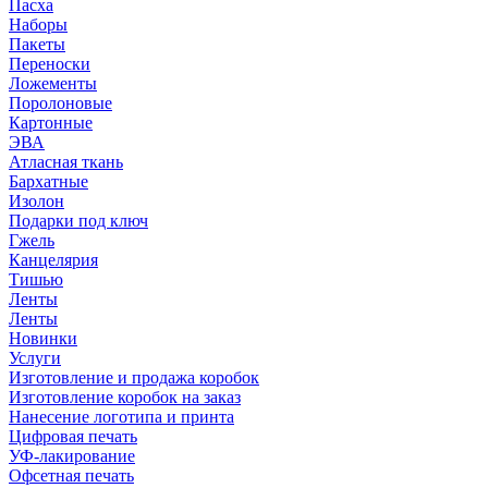
Пасха
Наборы
Пакеты
Переноски
Ложементы
Поролоновые
Картонные
ЭВА
Атласная ткань
Бархатные
Изолон
Подарки под ключ
Гжель
Канцелярия
Тишью
Ленты
Ленты
Новинки
Услуги
Изготовление и продажа коробок
Изготовление коробок на заказ
Нанесение логотипа и принта
Цифровая печать
УФ-лакирование
Офсетная печать