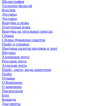
Шелкография
Тиснение фольгой
Конгрев
Доставка
Доставка
Вырубка и резка
Плоттерная резка
Вырубка на тигельных прессах
Сборка
Сборка бумажных пакетов
Прайс и справки
Цветовая палитра шнурков и лент
Шнурки
Хлопковая лента
Репсовая лента
Атласная лента
Прайс, цвета, виды нанесения
Прайс
Отзывы
О Компании
О компании
Презентация
Блог
Команда
Документы