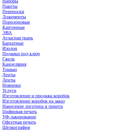
Наборы
Пакеты
Переноски
Ложементы
Поролоновые
Картонные
ЭВА
Атласная ткань
Бархатные
Изолон
Подарки под ключ
Гжель
Канцелярия
Тишью
Ленты
Ленты
Новинки
Услуги
Изготовление и продажа коробок
Изготовление коробок на заказ
Нанесение логотипа и принта
Цифровая печать
УФ-лакирование
Офсетная печать
Шелкография