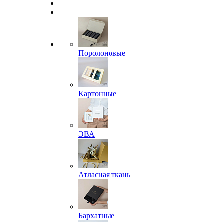
Поролоновые
Картонные
ЭВА
Атласная ткань
Бархатные