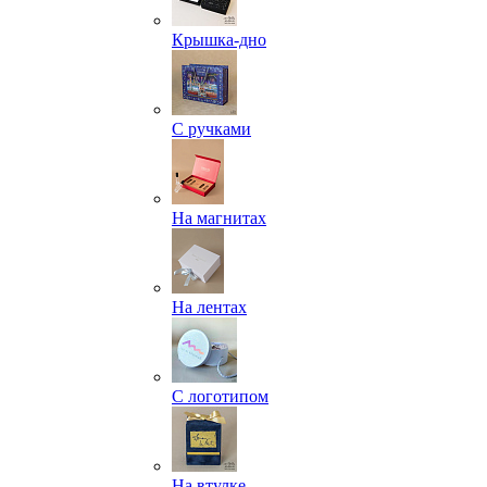
Крышка-дно
С ручками
На магнитах
На лентах
С логотипом
На втулке