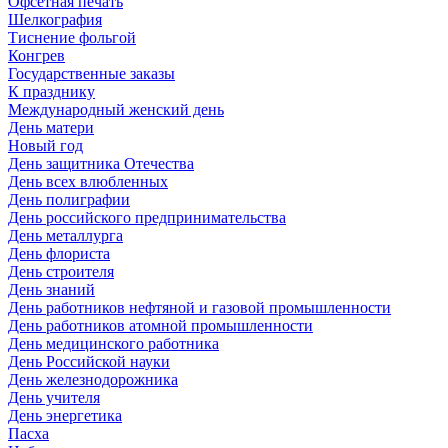
Офсетная печать
Шелкография
Тиснение фольгой
Конгрев
Государственные заказы
К празднику
Международный женский день
День матери
Новый год
День защитника Отечества
День всех влюбленных
День полиграфии
День российского предпринимательства
День металлурга
День флориста
День строителя
День знаний
День работников нефтяной и газовой промышленности
День работников атомной промышленности
День медицинского работника
День Российской науки
День железнодорожника
День учителя
День энергетика
Пасха