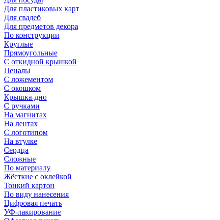
Для пластиковых карт
Для свадеб
Для предметов декора
По конструкции
Круглые
Прямоугольные
С откидной крышкой
Пеналы
С ложементом
С окошком
Крышка-дно
С ручками
На магнитах
На лентах
С логотипом
На втулке
Сердца
Сложные
По материалу
Жёсткие с оклейкой
Тонкий картон
По виду нанесения
Цифровая печать
УФ-лакирование