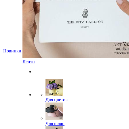
Новинки
Ленты
Для цветов
Для шляп