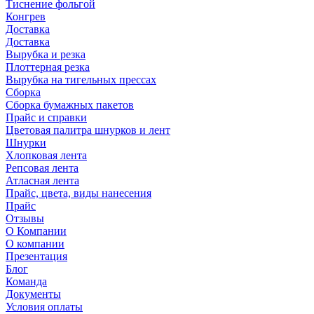
Тиснение фольгой
Конгрев
Доставка
Доставка
Вырубка и резка
Плоттерная резка
Вырубка на тигельных прессах
Сборка
Сборка бумажных пакетов
Прайс и справки
Цветовая палитра шнурков и лент
Шнурки
Хлопковая лента
Репсовая лента
Атласная лента
Прайс, цвета, виды нанесения
Прайс
Отзывы
О Компании
О компании
Презентация
Блог
Команда
Документы
Условия оплаты