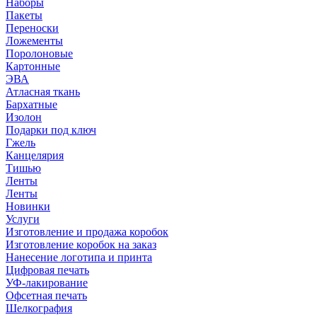
Наборы
Пакеты
Переноски
Ложементы
Поролоновые
Картонные
ЭВА
Атласная ткань
Бархатные
Изолон
Подарки под ключ
Гжель
Канцелярия
Тишью
Ленты
Ленты
Новинки
Услуги
Изготовление и продажа коробок
Изготовление коробок на заказ
Нанесение логотипа и принта
Цифровая печать
УФ-лакирование
Офсетная печать
Шелкография