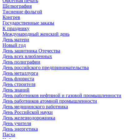
Офсетная печать
Шелкография
Тиснение фольгой
Конгрев
Государственные заказы
К празднику
Международный женский день
День матери
Новый год
День защитника Отечества
День всех влюбленных
День полиграфии
День российского предпринимательства
День металлурга
День флориста
День строителя
День знаний
День работников нефтяной и газовой промышленности
День работников атомной промышленности
День медицинского работника
День Российской науки
День железнодорожника
День учителя
День энергетика
Пасха