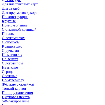
Для пластиковых карт
Для свадеб
Для предметов декора
По конструкции
Круглые
Прямоугольные
С откидной крышкой
Пеналы
С ложементом
С окошком
Крышка-дно
С ручками
На магнитах
На лентах
С логотипом
На втулке
Сердца
Сложные
По материалу
Жёсткие с оклейкой
Тонкий картон
По виду нанесения
Цифровая печать
УФ-лакирование