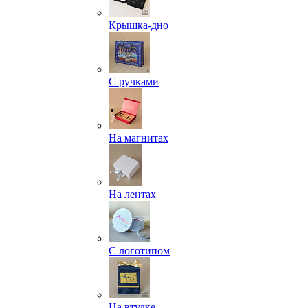
Крышка-дно
С ручками
На магнитах
На лентах
С логотипом
На втулке