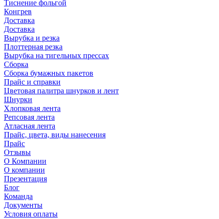
Тиснение фольгой
Конгрев
Доставка
Доставка
Вырубка и резка
Плоттерная резка
Вырубка на тигельных прессах
Сборка
Сборка бумажных пакетов
Прайс и справки
Цветовая палитра шнурков и лент
Шнурки
Хлопковая лента
Репсовая лента
Атласная лента
Прайс, цвета, виды нанесения
Прайс
Отзывы
О Компании
О компании
Презентация
Блог
Команда
Документы
Условия оплаты