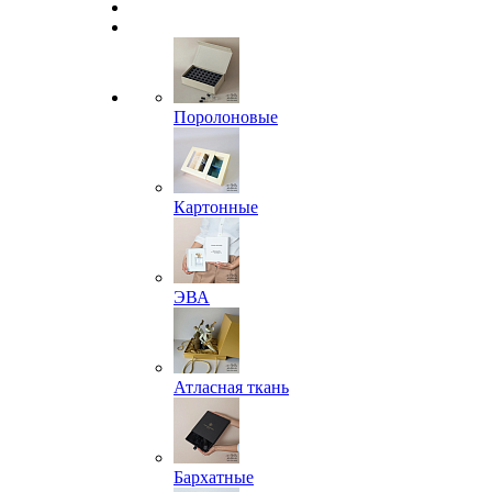
Поролоновые
Картонные
ЭВА
Атласная ткань
Бархатные