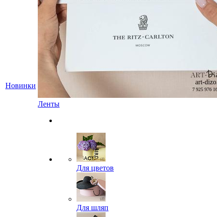
Новинки
Ленты
Для цветов
Для шляп