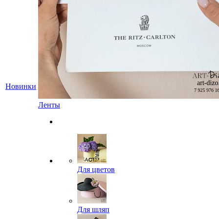
Новинки
Ленты
Для цветов
Для шляп