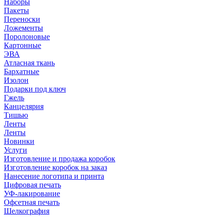
Наборы
Пакеты
Переноски
Ложементы
Поролоновые
Картонные
ЭВА
Атласная ткань
Бархатные
Изолон
Подарки под ключ
Гжель
Канцелярия
Тишью
Ленты
Ленты
Новинки
Услуги
Изготовление и продажа коробок
Изготовление коробок на заказ
Нанесение логотипа и принта
Цифровая печать
УФ-лакирование
Офсетная печать
Шелкография