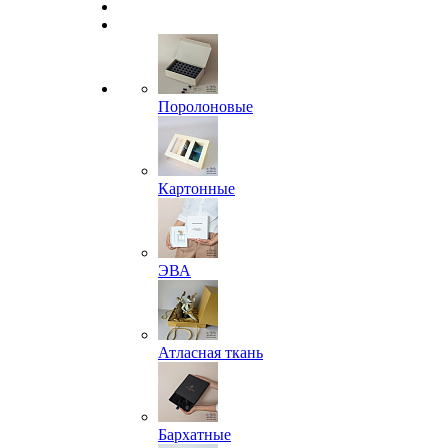
Поролоновые
Картонные
ЭВА
Атласная ткань
Бархатные