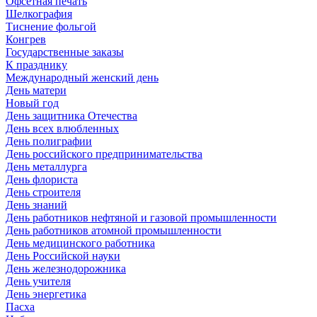
Офсетная печать
Шелкография
Тиснение фольгой
Конгрев
Государственные заказы
К празднику
Международный женский день
День матери
Новый год
День защитника Отечества
День всех влюбленных
День полиграфии
День российского предпринимательства
День металлурга
День флориста
День строителя
День знаний
День работников нефтяной и газовой промышленности
День работников атомной промышленности
День медицинского работника
День Российской науки
День железнодорожника
День учителя
День энергетика
Пасха