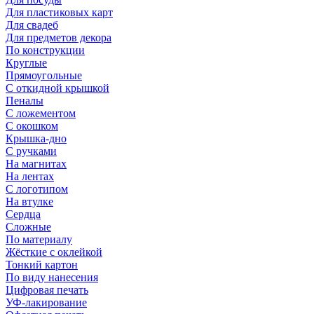
Для пластиковых карт
Для свадеб
Для предметов декора
По конструкции
Круглые
Прямоугольные
С откидной крышкой
Пеналы
С ложементом
С окошком
Крышка-дно
С ручками
На магнитах
На лентах
С логотипом
На втулке
Сердца
Сложные
По материалу
Жёсткие с оклейкой
Тонкий картон
По виду нанесения
Цифровая печать
УФ-лакирование