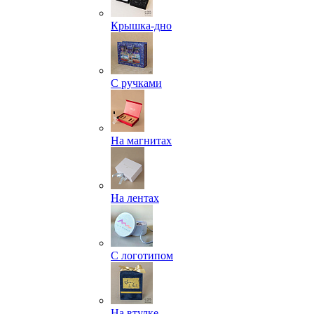
Крышка-дно
С ручками
На магнитах
На лентах
С логотипом
На втулке