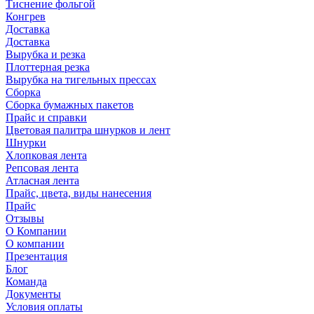
Тиснение фольгой
Конгрев
Доставка
Доставка
Вырубка и резка
Плоттерная резка
Вырубка на тигельных прессах
Сборка
Сборка бумажных пакетов
Прайс и справки
Цветовая палитра шнурков и лент
Шнурки
Хлопковая лента
Репсовая лента
Атласная лента
Прайс, цвета, виды нанесения
Прайс
Отзывы
О Компании
О компании
Презентация
Блог
Команда
Документы
Условия оплаты