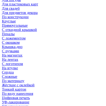
Для пластиковых карт
Для свадеб
Для предметов декора
По конструкции
Круглые
Прямоугольные
С откидной крышкой
Пеналы
С ложементом
С окошком
Крышка-дно
С ручками
На магнитах
На лентах
С логотипом
На втулке
Сердца
Сложные
По материалу
Жёсткие с оклейкой
Тонкий картон
По виду нанесения
Цифровая печать
УФ-лакирование