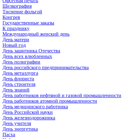
Офсетная печать
Шелкография
Тиснение фольгой
Конгрев
Государственные заказы
К празднику
Международный женский день
День матери
Новый год
День защитника Отечества
День всех влюбленных
День полиграфии
День российского предпринимательства
День металлурга
День флориста
День строителя
День знаний
День работников нефтяной и газовой промышленности
День работников атомной промышленности
День медицинского работника
День Российской науки
День железнодорожника
День учителя
День энергетика
Пасха