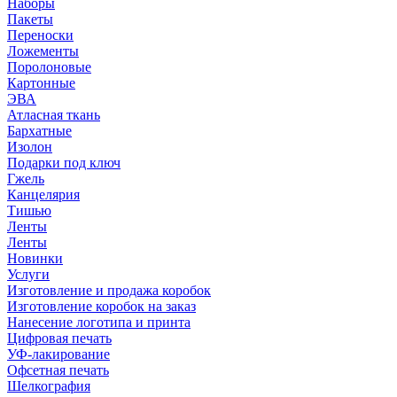
Наборы
Пакеты
Переноски
Ложементы
Поролоновые
Картонные
ЭВА
Атласная ткань
Бархатные
Изолон
Подарки под ключ
Гжель
Канцелярия
Тишью
Ленты
Ленты
Новинки
Услуги
Изготовление и продажа коробок
Изготовление коробок на заказ
Нанесение логотипа и принта
Цифровая печать
УФ-лакирование
Офсетная печать
Шелкография