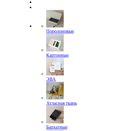
Поролоновые
Картонные
ЭВА
Атласная ткань
Бархатные