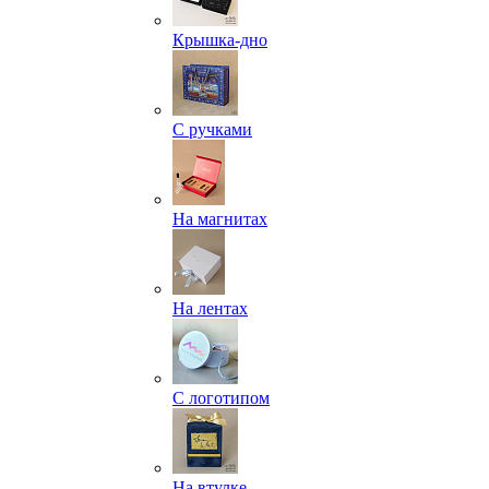
Крышка-дно
С ручками
На магнитах
На лентах
С логотипом
На втулке