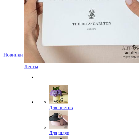
Новинки
Ленты
Для цветов
Для шляп