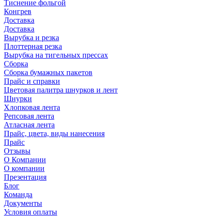
Тиснение фольгой
Конгрев
Доставка
Доставка
Вырубка и резка
Плоттерная резка
Вырубка на тигельных прессах
Сборка
Сборка бумажных пакетов
Прайс и справки
Цветовая палитра шнурков и лент
Шнурки
Хлопковая лента
Репсовая лента
Атласная лента
Прайс, цвета, виды нанесения
Прайс
Отзывы
О Компании
О компании
Презентация
Блог
Команда
Документы
Условия оплаты