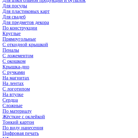
Для алкогольной продукции и бутылок
Для посуды
Для пластиковых карт
Для свадеб
Для предметов декора
По конструкции
Круглые
Прямоугольные
С откидной крышкой
Пеналы
С ложементом
С окошком
Крышка-дно
С ручками
На магнитах
На лентах
С логотипом
На втулке
Сердца
Сложные
По материалу
Жёсткие с оклейкой
Тонкий картон
По виду нанесения
Цифровая печать