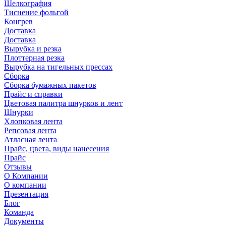
Шелкография
Тиснение фольгой
Конгрев
Доставка
Доставка
Вырубка и резка
Плоттерная резка
Вырубка на тигельных прессах
Сборка
Сборка бумажных пакетов
Прайс и справки
Цветовая палитра шнурков и лент
Шнурки
Хлопковая лента
Репсовая лента
Атласная лента
Прайс, цвета, виды нанесения
Прайс
Отзывы
О Компании
О компании
Презентация
Блог
Команда
Документы