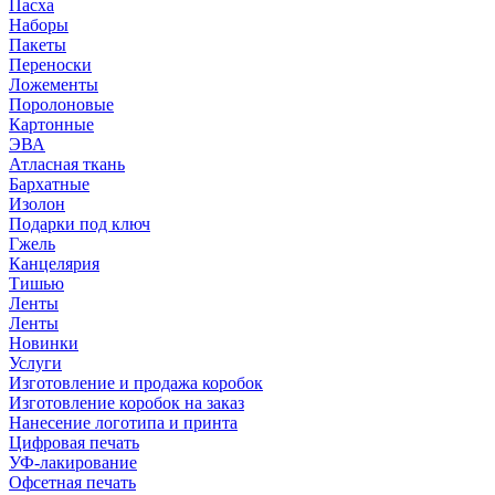
Пасха
Наборы
Пакеты
Переноски
Ложементы
Поролоновые
Картонные
ЭВА
Атласная ткань
Бархатные
Изолон
Подарки под ключ
Гжель
Канцелярия
Тишью
Ленты
Ленты
Новинки
Услуги
Изготовление и продажа коробок
Изготовление коробок на заказ
Нанесение логотипа и принта
Цифровая печать
УФ-лакирование
Офсетная печать