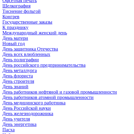
Офсетная печать
Шелкография
Тиснение фольгой
Конгрев
Государственные заказы
К празднику
Международный женский день
День матери
Новый год
День защитника Отечества
День всех влюбленных
День полиграфии
День российского предпринимательства
День металлурга
День флориста
День строителя
День знаний
День работников нефтяной и газовой промышленности
День работников атомной промышленности
День медицинского работника
День Российской науки
День железнодорожника
День учителя
День энергетика
Пасха