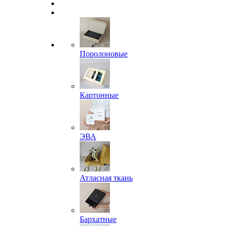
Поролоновые
Картонные
ЭВА
Атласная ткань
Бархатные