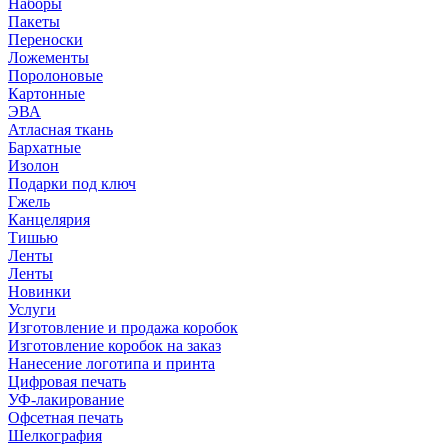
Наборы
Пакеты
Переноски
Ложементы
Поролоновые
Картонные
ЭВА
Атласная ткань
Бархатные
Изолон
Подарки под ключ
Гжель
Канцелярия
Тишью
Ленты
Ленты
Новинки
Услуги
Изготовление и продажа коробок
Изготовление коробок на заказ
Нанесение логотипа и принта
Цифровая печать
УФ-лакирование
Офсетная печать
Шелкография