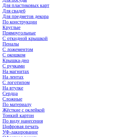
Для пластиковых карт
Для свадеб
Для предметов декора
По конструкции
Круглые
Прямоугольные
С откидной крышкой
Пеналы
С ложементом
С окошком
Крышка-дно
С ручками
На магнитах
На лентах
С логотипом
На втулке
Сердца
Сложные
По материалу
Жёсткие с оклейкой
Тонкий картон
По виду нанесения
Цифровая печать
УФ-лакирование