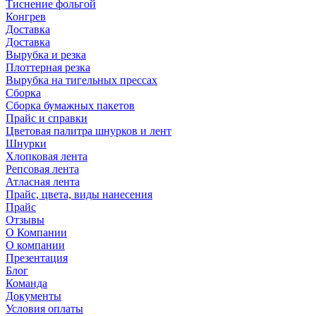
Тиснение фольгой
Конгрев
Доставка
Доставка
Вырубка и резка
Плоттерная резка
Вырубка на тигельных прессах
Сборка
Сборка бумажных пакетов
Прайс и справки
Цветовая палитра шнурков и лент
Шнурки
Хлопковая лента
Репсовая лента
Атласная лента
Прайс, цвета, виды нанесения
Прайс
Отзывы
О Компании
О компании
Презентация
Блог
Команда
Документы
Условия оплаты