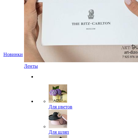
Новинки
Ленты
Для цветов
Для шляп