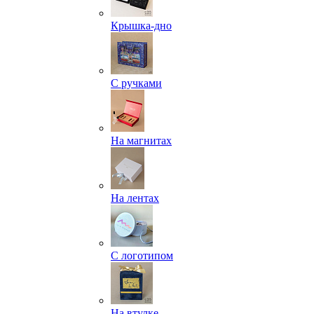
Крышка-дно
С ручками
На магнитах
На лентах
С логотипом
На втулке