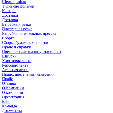
Шелкография
Тиснение фольгой
Конгрев
Доставка
Доставка
Вырубка и резка
Плоттерная резка
Вырубка на тигельных прессах
Сборка
Сборка бумажных пакетов
Прайс и справки
Цветовая палитра шнурков и лент
Шнурки
Хлопковая лента
Репсовая лента
Атласная лента
Прайс, цвета, виды нанесения
Прайс
Отзывы
О Компании
О компании
Презентация
Блог
Команда
Документы