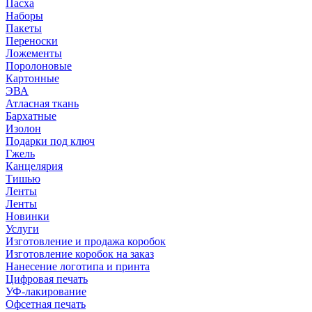
Пасха
Наборы
Пакеты
Переноски
Ложементы
Поролоновые
Картонные
ЭВА
Атласная ткань
Бархатные
Изолон
Подарки под ключ
Гжель
Канцелярия
Тишью
Ленты
Ленты
Новинки
Услуги
Изготовление и продажа коробок
Изготовление коробок на заказ
Нанесение логотипа и принта
Цифровая печать
УФ-лакирование
Офсетная печать