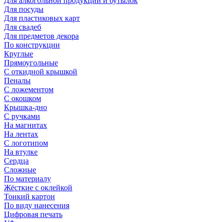
Для алкогольной продукции и бутылок
Для посуды
Для пластиковых карт
Для свадеб
Для предметов декора
По конструкции
Круглые
Прямоугольные
С откидной крышкой
Пеналы
С ложементом
С окошком
Крышка-дно
С ручками
На магнитах
На лентах
С логотипом
На втулке
Сердца
Сложные
По материалу
Жёсткие с оклейкой
Тонкий картон
По виду нанесения
Цифровая печать