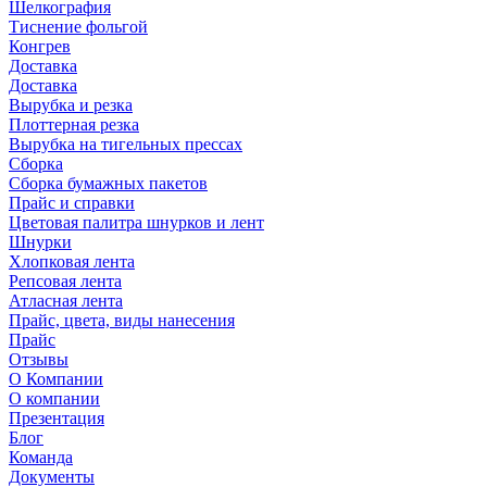
Шелкография
Тиснение фольгой
Конгрев
Доставка
Доставка
Вырубка и резка
Плоттерная резка
Вырубка на тигельных прессах
Сборка
Сборка бумажных пакетов
Прайс и справки
Цветовая палитра шнурков и лент
Шнурки
Хлопковая лента
Репсовая лента
Атласная лента
Прайс, цвета, виды нанесения
Прайс
Отзывы
О Компании
О компании
Презентация
Блог
Команда
Документы