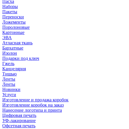
Пасха
Наборы
Пакеты
Переноски
Ложементы
Поролоновые
Картонные
ЭВА
Атласная ткань
Бархатные
Изолон
Подарки под ключ
Гжель
Канцелярия
Тишью
Ленты
Ленты
Новинки
Услуги
Изготовление и продажа коробок
Изготовление коробок на заказ
Нанесение логотипа и принта
Цифровая печать
УФ-лакирование
Офсетная печать