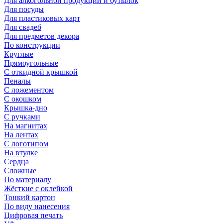
Для алкогольной продукции и бутылок
Для посуды
Для пластиковых карт
Для свадеб
Для предметов декора
По конструкции
Круглые
Прямоугольные
С откидной крышкой
Пеналы
С ложементом
С окошком
Крышка-дно
С ручками
На магнитах
На лентах
С логотипом
На втулке
Сердца
Сложные
По материалу
Жёсткие с оклейкой
Тонкий картон
По виду нанесения
Цифровая печать