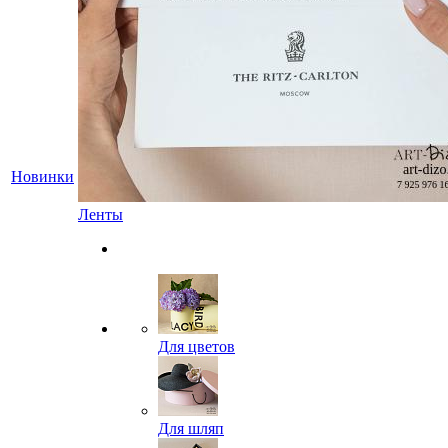
Новинки
Ленты
Для цветов
Для шляп