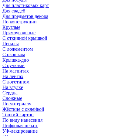
Для пластиковых карт
Для свадеб
Для предметов декора
По конструкции
Круглые
Прямоугольные
С откидной крышкой
Пеналы
С ложементом
С окошком
Крышка-дно
С ручками
На магнитах
На лентах
С логотипом
На втулке
Сердца
Сложные
По материалу
Жёсткие с оклейкой
Тонкий картон
По виду нанесения
Цифровая печать
УФ-лакирование