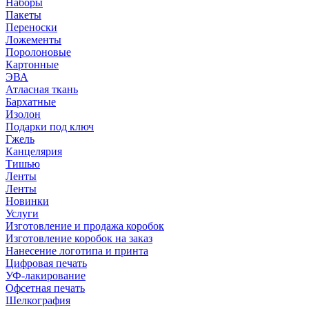
Наборы
Пакеты
Переноски
Ложементы
Поролоновые
Картонные
ЭВА
Атласная ткань
Бархатные
Изолон
Подарки под ключ
Гжель
Канцелярия
Тишью
Ленты
Ленты
Новинки
Услуги
Изготовление и продажа коробок
Изготовление коробок на заказ
Нанесение логотипа и принта
Цифровая печать
УФ-лакирование
Офсетная печать
Шелкография