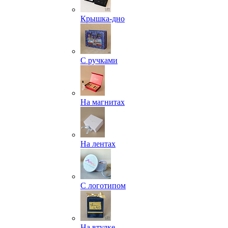
Крышка-дно
С ручками
На магнитах
На лентах
С логотипом
На втулке