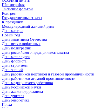
Офсетная печать
Шелкография
Тиснение фольгой
Конгрев
Государственные заказы
К празднику
Международный женский день
День матери
Новый год
День защитника Отечества
День всех влюбленных
День полиграфии
День российского предпринимательства
День металлурга
День флориста
День строителя
День знаний
День работников нефтяной и газовой промышленности
День работников атомной промышленности
День медицинского работника
День Российской науки
День железнодорожника
День учителя
День энергетика
Пасха