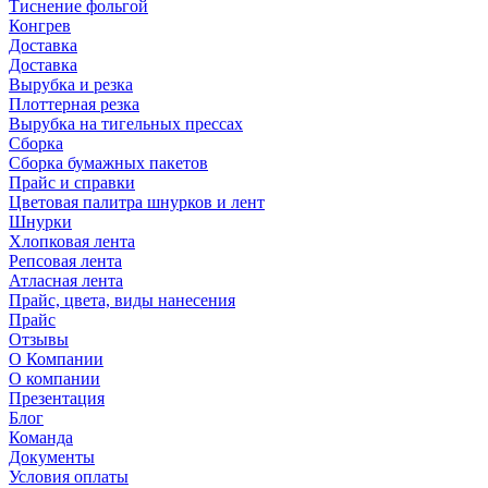
Тиснение фольгой
Конгрев
Доставка
Доставка
Вырубка и резка
Плоттерная резка
Вырубка на тигельных прессах
Сборка
Сборка бумажных пакетов
Прайс и справки
Цветовая палитра шнурков и лент
Шнурки
Хлопковая лента
Репсовая лента
Атласная лента
Прайс, цвета, виды нанесения
Прайс
Отзывы
О Компании
О компании
Презентация
Блог
Команда
Документы
Условия оплаты