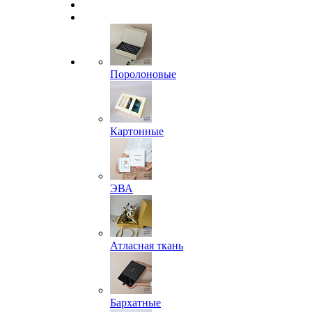
Поролоновые
Картонные
ЭВА
Атласная ткань
Бархатные