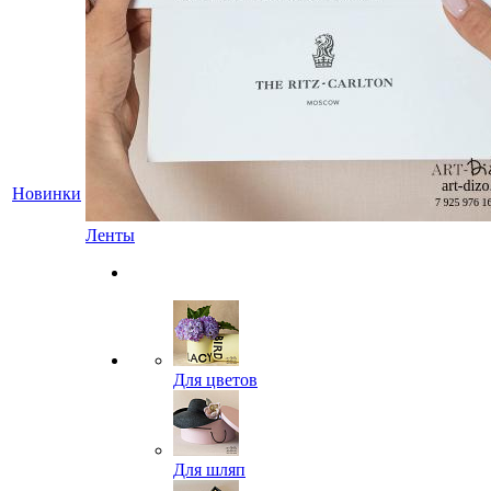
Новинки
Ленты
Для цветов
Для шляп