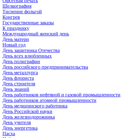
Офсетная печать
Шелкография
Тиснение фольгой
Конгрев
Государственные заказы
К празднику
Международный женский день
День матери
Новый год
День защитника Отечества
День всех влюбленных
День полиграфии
День российского предпринимательства
День металлурга
День флориста
День строителя
День знаний
День работников нефтяной и газовой промышленности
День работников атомной промышленности
День медицинского работника
День Российской науки
День железнодорожника
День учителя
День энергетика
Пасха