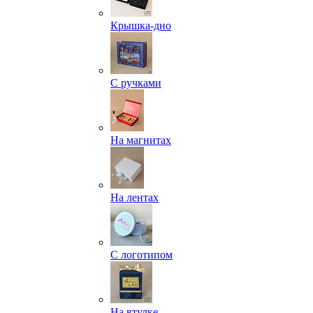
Крышка-дно
С ручками
На магнитах
На лентах
С логотипом
На втулке