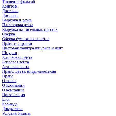
Тиснение фольгой
Конгрев
Доставка
Доставка
Вырубка и резка
Плоттерная резка
Вырубка на тигельных прессах
Сборка
Сборка бумажных пакетов
Прайс и справки
Цветовая палитра шнурков и лент
Шнурки
Хлопковая лента
Репсовая лента
Атласная лента
Прайс, цвета, виды нанесения
Прайс
Отзывы
О Компании
О компании
Презентация
Блог
Команда
Документы
Условия оплаты