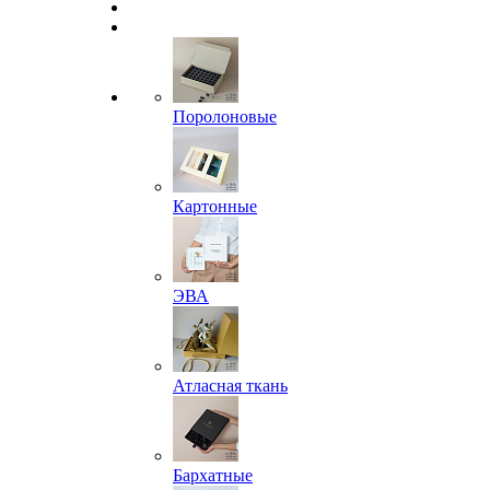
Поролоновые
Картонные
ЭВА
Атласная ткань
Бархатные