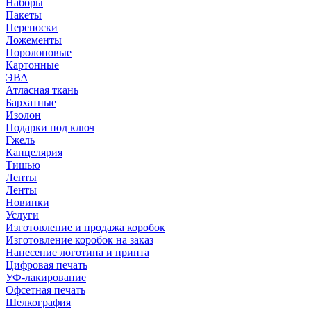
Наборы
Пакеты
Переноски
Ложементы
Поролоновые
Картонные
ЭВА
Атласная ткань
Бархатные
Изолон
Подарки под ключ
Гжель
Канцелярия
Тишью
Ленты
Ленты
Новинки
Услуги
Изготовление и продажа коробок
Изготовление коробок на заказ
Нанесение логотипа и принта
Цифровая печать
УФ-лакирование
Офсетная печать
Шелкография