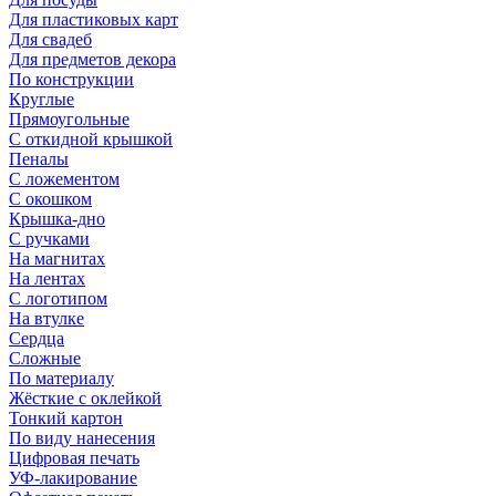
Для пластиковых карт
Для свадеб
Для предметов декора
По конструкции
Круглые
Прямоугольные
С откидной крышкой
Пеналы
С ложементом
С окошком
Крышка-дно
С ручками
На магнитах
На лентах
С логотипом
На втулке
Сердца
Сложные
По материалу
Жёсткие с оклейкой
Тонкий картон
По виду нанесения
Цифровая печать
УФ-лакирование