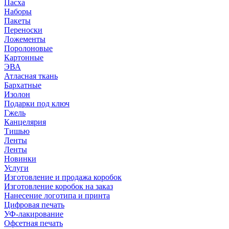
Пасха
Наборы
Пакеты
Переноски
Ложементы
Поролоновые
Картонные
ЭВА
Атласная ткань
Бархатные
Изолон
Подарки под ключ
Гжель
Канцелярия
Тишью
Ленты
Ленты
Новинки
Услуги
Изготовление и продажа коробок
Изготовление коробок на заказ
Нанесение логотипа и принта
Цифровая печать
УФ-лакирование
Офсетная печать