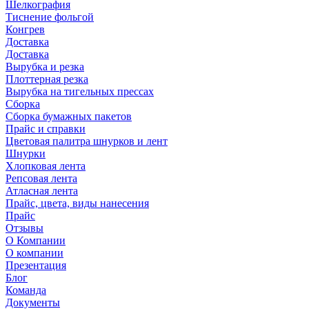
Шелкография
Тиснение фольгой
Конгрев
Доставка
Доставка
Вырубка и резка
Плоттерная резка
Вырубка на тигельных прессах
Сборка
Сборка бумажных пакетов
Прайс и справки
Цветовая палитра шнурков и лент
Шнурки
Хлопковая лента
Репсовая лента
Атласная лента
Прайс, цвета, виды нанесения
Прайс
Отзывы
О Компании
О компании
Презентация
Блог
Команда
Документы