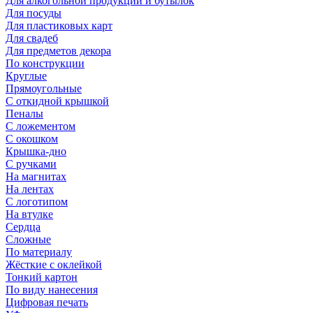
Для алкогольной продукции и бутылок
Для посуды
Для пластиковых карт
Для свадеб
Для предметов декора
По конструкции
Круглые
Прямоугольные
С откидной крышкой
Пеналы
С ложементом
С окошком
Крышка-дно
С ручками
На магнитах
На лентах
С логотипом
На втулке
Сердца
Сложные
По материалу
Жёсткие с оклейкой
Тонкий картон
По виду нанесения
Цифровая печать