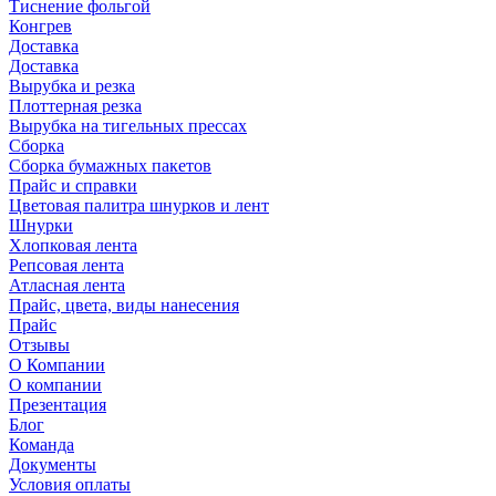
Тиснение фольгой
Конгрев
Доставка
Доставка
Вырубка и резка
Плоттерная резка
Вырубка на тигельных прессах
Сборка
Сборка бумажных пакетов
Прайс и справки
Цветовая палитра шнурков и лент
Шнурки
Хлопковая лента
Репсовая лента
Атласная лента
Прайс, цвета, виды нанесения
Прайс
Отзывы
О Компании
О компании
Презентация
Блог
Команда
Документы
Условия оплаты