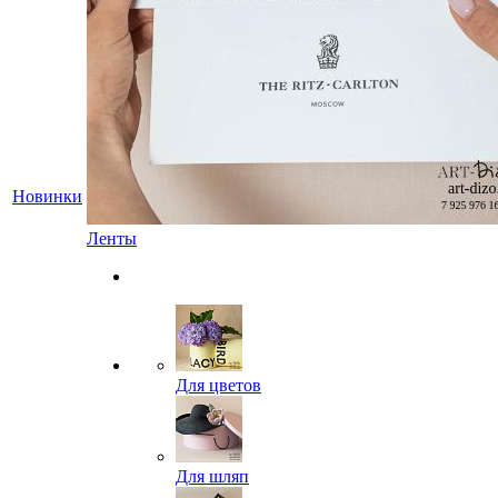
Новинки
Ленты
Для цветов
Для шляп