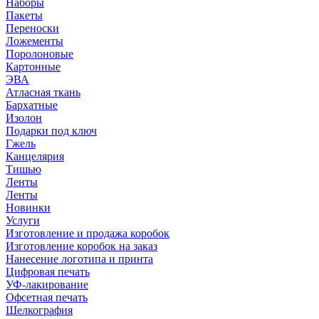
Наборы
Пакеты
Переноски
Ложементы
Поролоновые
Картонные
ЭВА
Атласная ткань
Бархатные
Изолон
Подарки под ключ
Гжель
Канцелярия
Тишью
Ленты
Ленты
Новинки
Услуги
Изготовление и продажа коробок
Изготовление коробок на заказ
Нанесение логотипа и принта
Цифровая печать
УФ-лакирование
Офсетная печать
Шелкография