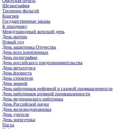
Офсетная печать
Шелкография
Тиснение фольгой
Конгрев
Государственные заказы
К празднику
Международный женский день
День матери
Новый год
День защитника Отечества
День всех влюбленных
День полиграфии
День российского предпринимательства
День металлурга
День флориста
День строителя
День знаний
День работников нефтяной и газовой промышленности
День работников атомной промышленности
День медицинского работника
День Российской науки
День железнодорожника
День учителя
День энергетика
Пасха