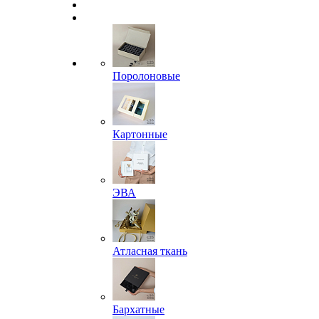
Поролоновые
Картонные
ЭВА
Атласная ткань
Бархатные