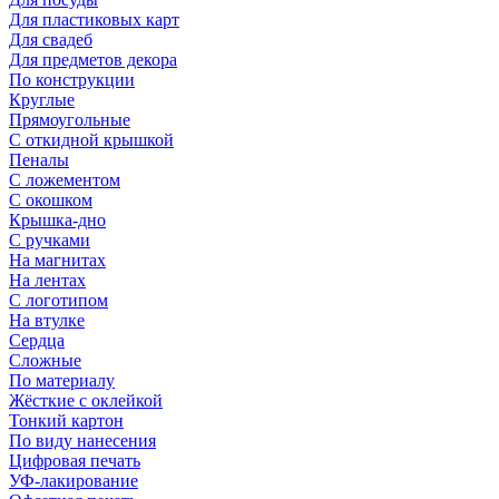
Для пластиковых карт
Для свадеб
Для предметов декора
По конструкции
Круглые
Прямоугольные
С откидной крышкой
Пеналы
С ложементом
С окошком
Крышка-дно
С ручками
На магнитах
На лентах
С логотипом
На втулке
Сердца
Сложные
По материалу
Жёсткие с оклейкой
Тонкий картон
По виду нанесения
Цифровая печать
УФ-лакирование