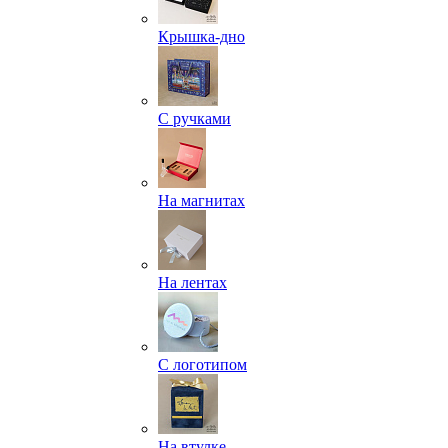
Крышка-дно
С ручками
На магнитах
На лентах
С логотипом
На втулке