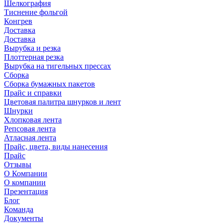
Шелкография
Тиснение фольгой
Конгрев
Доставка
Доставка
Вырубка и резка
Плоттерная резка
Вырубка на тигельных прессах
Сборка
Сборка бумажных пакетов
Прайс и справки
Цветовая палитра шнурков и лент
Шнурки
Хлопковая лента
Репсовая лента
Атласная лента
Прайс, цвета, виды нанесения
Прайс
Отзывы
О Компании
О компании
Презентация
Блог
Команда
Документы