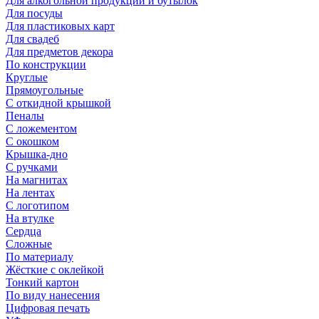
Для алкогольной продукции и бутылок
Для посуды
Для пластиковых карт
Для свадеб
Для предметов декора
По конструкции
Круглые
Прямоугольные
С откидной крышкой
Пеналы
С ложементом
С окошком
Крышка-дно
С ручками
На магнитах
На лентах
С логотипом
На втулке
Сердца
Сложные
По материалу
Жёсткие с оклейкой
Тонкий картон
По виду нанесения
Цифровая печать