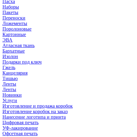
Пасха
Наборы
Пакеты
Переноски
Ложементы
Поролоновые
Картонные
ЭВА
Атласная ткань
Бархатные
Изолон
Подарки под ключ
Гжель
Канцелярия
Тишью
Ленты
Ленты
Новинки
Услуги
Изготовление и продажа коробок
Изготовление коробок на заказ
Нанесение логотипа и принта
Цифровая печать
УФ-лакирование
Офсетная печать