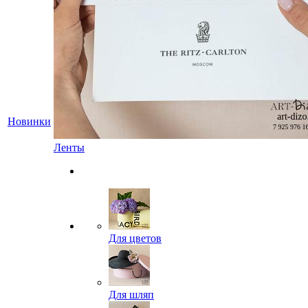
Новинки
Ленты
Для цветов
Для шляп