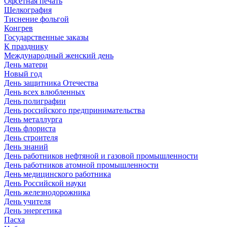
Офсетная печать
Шелкография
Тиснение фольгой
Конгрев
Государственные заказы
К празднику
Международный женский день
День матери
Новый год
День защитника Отечества
День всех влюбленных
День полиграфии
День российского предпринимательства
День металлурга
День флориста
День строителя
День знаний
День работников нефтяной и газовой промышленности
День работников атомной промышленности
День медицинского работника
День Российской науки
День железнодорожника
День учителя
День энергетика
Пасха