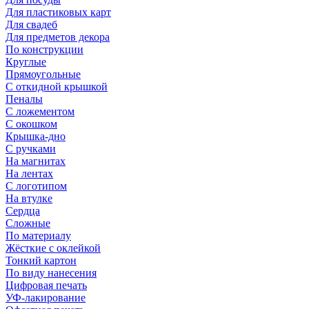
Для пластиковых карт
Для свадеб
Для предметов декора
По конструкции
Круглые
Прямоугольные
С откидной крышкой
Пеналы
С ложементом
С окошком
Крышка-дно
С ручками
На магнитах
На лентах
С логотипом
На втулке
Сердца
Сложные
По материалу
Жёсткие с оклейкой
Тонкий картон
По виду нанесения
Цифровая печать
УФ-лакирование