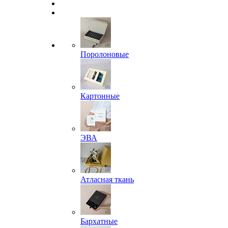
Поролоновые
Картонные
ЭВА
Атласная ткань
Бархатные