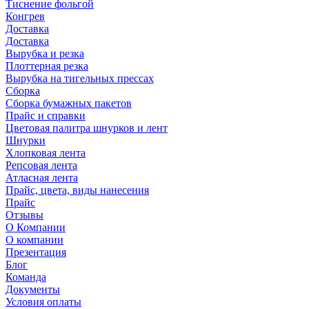
Тиснение фольгой
Конгрев
Доставка
Доставка
Вырубка и резка
Плоттерная резка
Вырубка на тигельных прессах
Сборка
Сборка бумажных пакетов
Прайс и справки
Цветовая палитра шнурков и лент
Шнурки
Хлопковая лента
Репсовая лента
Атласная лента
Прайс, цвета, виды нанесения
Прайс
Отзывы
О Компании
О компании
Презентация
Блог
Команда
Документы
Условия оплаты