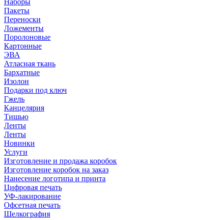
Наборы
Пакеты
Переноски
Ложементы
Поролоновые
Картонные
ЭВА
Атласная ткань
Бархатные
Изолон
Подарки под ключ
Гжель
Канцелярия
Тишью
Ленты
Ленты
Новинки
Услуги
Изготовление и продажа коробок
Изготовление коробок на заказ
Нанесение логотипа и принта
Цифровая печать
УФ-лакирование
Офсетная печать
Шелкография