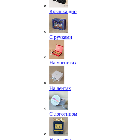
Крышка-дно
С ручками
На магнитах
На лентах
С логотипом
На втулке